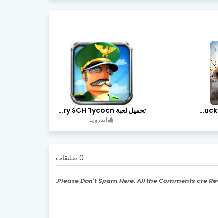
تحميل لعبة Trucks Off Road مهكرة اخر اصدار
تحميل لعبة Idle Military SCH Tycoon مهكرة آخر إصدار
اندرويد
0 تعليقات