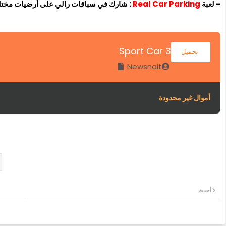
- لعبة
Real Car Parking
: شارك في سباقات رالي على أرضيات مختلفة
Sport Car 3
تحميل
Newsnait
أموال غير محدودة
أحدث