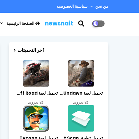
من نحن
سياسية الخصوصيه
newsnait
الصفحة الرئيسية
ٱخر التحديثات
تحميل لعبة Undawn مهكرة للأندرويد أخر إصدار | تحميل مباشر + موارد غير محدودة
تحميل لعبة Trucks Off Road مهكرة اخر اصدار
اندرويد
اندرويد
تحميل تطبيق vFlat Scan مهكر آخر إصدار
تحميل لعبة Idle Military SCH Tycoon مهكرة آخر إصدار