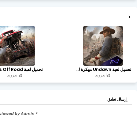
تحميل لعبة Undawn مهكرة للأندرويد أخر إصدار | تحميل مباشر + موارد غير محدودة
اندرويد
اندرويد
إرسال تعليق
* Please Don't Spam Here. All the Comments are Reviewed by Admin.