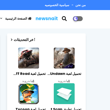
من نحن
سياسية الخصوصيه
newsnait
الصفحة الرئيسية
ٱخر التحديثات
تحميل لعبة Undawn مهكرة للأندرويد أخر إصدار | تحميل مباشر + موارد غير محدودة
تحميل لعبة Trucks Off Road مهكرة اخر اصدار
اندرويد
اندرويد
تحميل تطبيق vFlat Scan مهكر آخر إصدار
تحميل لعبة Idle Military SCH Tycoon مهكرة آخر إصدار