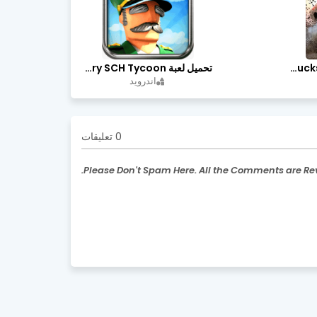
تحميل لعبة Trucks Off Road مهكرة اخر اصدار
تحميل لعبة Idle Military SCH Tycoon مهكرة آخر إصدار
اندرويد
0 تعليقات