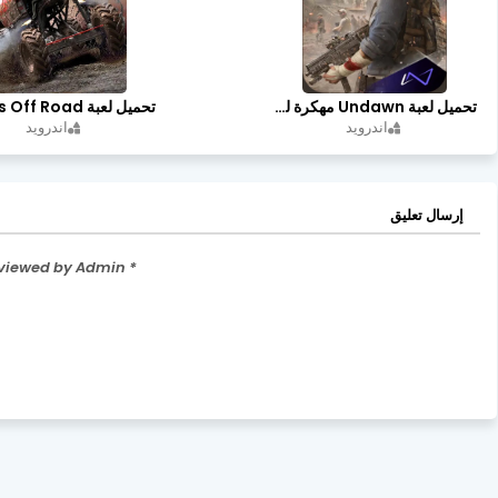
تحميل لعبة Undawn مهكرة للأندرويد أخر إصدار | تحميل مباشر + موارد غير محدودة
اندرويد
اندرويد
إرسال تعليق
* Please Don't Spam Here. All the Comments are Reviewed by Admin.