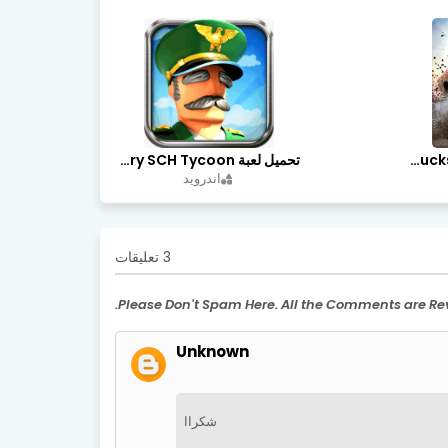
تحميل لعبة Trucks Off Road مهكرة اخر اصدار
تحميل لعبة Idle Military SCH Tycoon مهكرة آخر إصدار
اندرويد
3 تعليقات
Unknown
شكراا