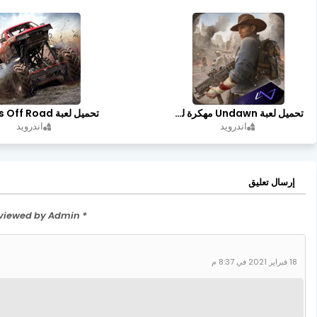
تحميل لعبة Undawn مهكرة للأندرويد أخر إصدار | تحميل مباشر + موارد غير محدودة
اندرويد
اندرويد
إرسال تعليق
* Please Don't Spam Here. All the Comments are Reviewed by Admin.
18 فبراير 2021 في 8:37 م