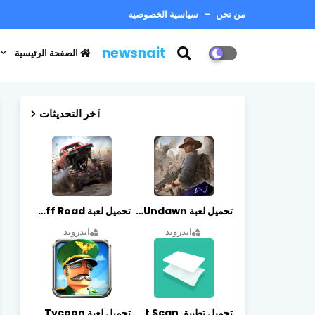
من نحن
سياسية الخصوصيه
newsnait
الصفحة الرئيسية
ٱخر التحديثات
تحميل لعبة Undawn مهكرة للأندرويد أخر إصدار | تحميل مباشر + موارد غير محدودة
تحميل لعبة Trucks Off Road مهكرة اخر اصدار
اندرويد
اندرويد
تحميل تطبيق vFlat Scan مهكر آخر إصدار
تحميل لعبة Idle Military SCH Tycoon مهكرة آخر إصدار