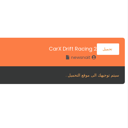
CarX Drift Racing 2
تحميل
newsnait
سيتم توجيهك الى موقع التحميل .