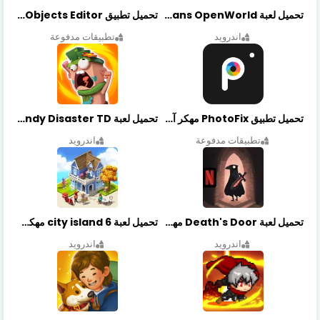
تحميل لعبة Gangstar New Orleans OpenWorld مهكرة أخر إصدار
تحميل تطبيق Retouch Remove Objects Editor مهكرة اخر إصدار
اندرويد
تطبيقات مدفوعة
تحميل تطبيق PhotoFix مهكر آخر إصدار
تحميل لعبة Candy Disaster TD مهكرة اخر إصدار
تطبيقات مدفوعة
اندرويد
تحميل لعبة Death's Door مهكرة أخر إصدار
تحميل لعبة city island 6 مهكرة أخر إصدار
اندرويد
اندرويد