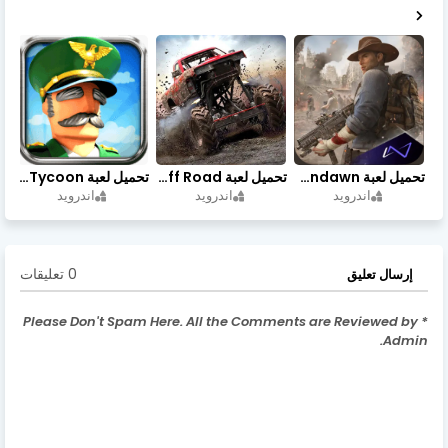
تحميل لعبة Undawn مهكرة للأندرويد أخر إصدار | تحميل مباشر + موارد غير محدودة
تحميل لعبة Trucks Off Road مهكرة اخر اصدار
تحميل لعبة Idle Military SCH Tycoon مهكرة آخر إصدار
اندرويد
اندرويد
اندرويد
0 تعليقات
إرسال تعليق
* Please Don't Spam Here. All the Comments are Reviewed by
Admin.