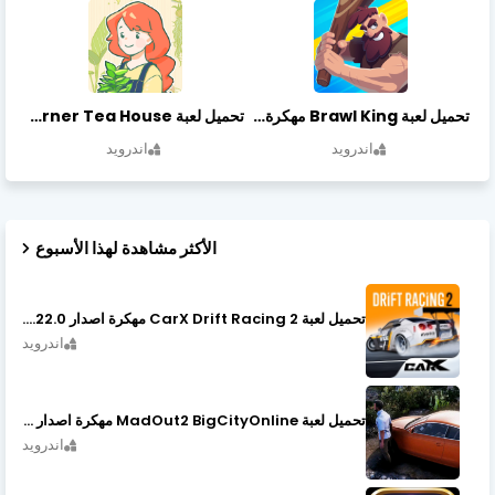
تحميل لعبة Brawl King مهكرة أخر إصدار
تحميل لعبة Little Corner Tea House مهكرة أخر إصدار
اندرويد
اندرويد
الأكثر مشاهدة لهذا الأسبوع
تحميل لعبة CarX Drift Racing 2 مهكرة اصدار v1.22.0
اندرويد
تحميل لعبة MadOut2 BigCityOnline مهكرة اصدار v10.48
اندرويد