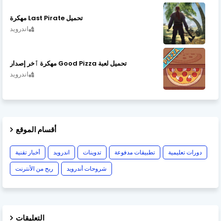
تحميل Last Pirate مهكرة
اندرويد
تحميل لعبة Good Pizza مهكرة ٱخر إصدار
اندرويد
أقسام الموقع
دورات تعليمية
تطبيقات مدفوعة
تدوينات
اندرويد
أخبار تقنية
شروحات أندرويد
ربح من الأنترنت
التعليقات