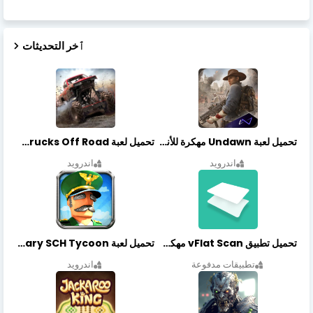
ٱخر التحديثات
تحميل لعبة Undawn مهكرة للأندرويد أخر إصدار | تحميل مباشر + موارد غير محدودة
تحميل لعبة Trucks Off Road مهكرة اخر اصدار
اندرويد
اندرويد
تحميل تطبيق vFlat Scan مهكر آخر إصدار
تحميل لعبة Idle Military SCH Tycoon مهكرة آخر إصدار
تطبيقات مدفوعة
اندرويد