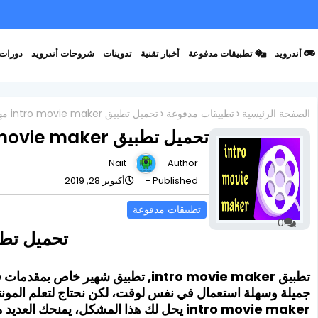
أندرويد
تطبيقات مدفوعة
أخبار تقنية
تدوينات
شروحات أندرويد
دورات 
الصفحة الرئيسية
تطبيقات مدفوعة
تحميل تطبيق intro movie maker مهكر
تحميل تطبيق intro movie maker مهكر
Nait
Author -
Published -
أكتوبر 28, 2019
تطبيقات مدفوعة
0
تحميل تطبيق  movie maker
تطبيق intro movie maker, تطبيق شهير خا
جميلة وسهلة استعمال في نفس لوقت، لكن نحتاج لتعلم المونتاج