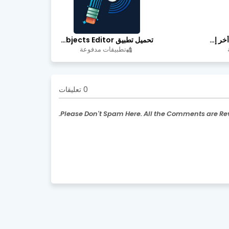
تحميل تطبيق FilmPlus أخر إصدار
تحميل تطبيق Retouch Remove Objects Editor مهكرة اخر إصدار
تطبيقات مدفوعة
0 تعليقات