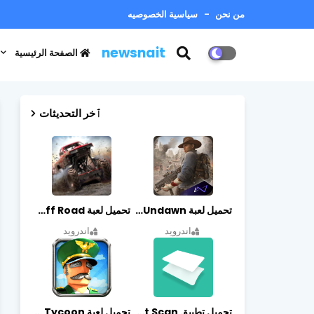
من نحن
سياسية الخصوصيه
newsnait
الصفحة الرئيسية
ٱخر التحديثات
تحميل لعبة Undawn مهكرة للأندرويد أخر إصدار | تحميل مباشر + موارد غير محدودة
تحميل لعبة Trucks Off Road مهكرة اخر اصدار
اندرويد
اندرويد
تحميل تطبيق vFlat Scan مهكر آخر إصدار
تحميل لعبة Idle Military SCH Tycoon مهكرة آخر إصدار