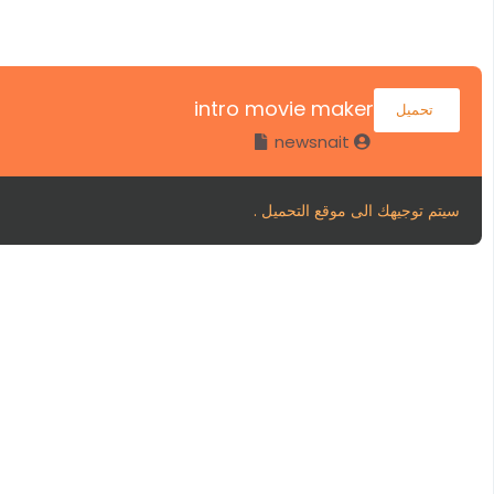
intro movie maker
تحميل
newsnait
سيتم توجيهك الى موقع التحميل .