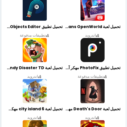
تحميل لعبة Gangstar New Orleans OpenWorld مهكرة أخر إصدار
تحميل تطبيق Retouch Remove Objects Editor مهكرة اخر إصدار
اندرويد
تطبيقات مدفوعة
تحميل تطبيق PhotoFix مهكر آخر إصدار
تحميل لعبة Candy Disaster TD مهكرة اخر إصدار
تطبيقات مدفوعة
اندرويد
تحميل لعبة Death's Door مهكرة أخر إصدار
تحميل لعبة city island 6 مهكرة أخر إصدار
اندرويد
اندرويد