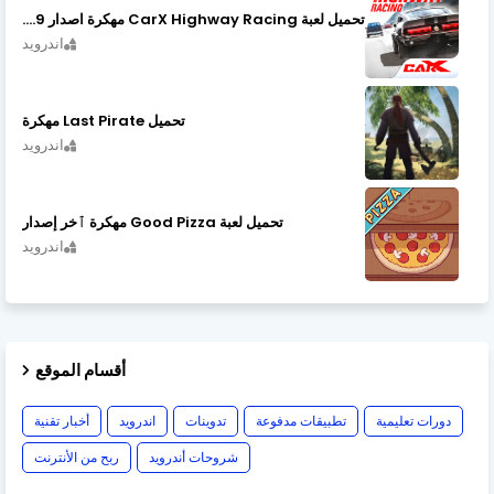
تحميل لعبة CarX Highway Racing مهكرة اصدار v1.74.9
اندرويد
تحميل Last Pirate مهكرة
اندرويد
تحميل لعبة Good Pizza مهكرة ٱخر إصدار
اندرويد
أقسام الموقع
دورات تعليمية
تطبيقات مدفوعة
تدوينات
اندرويد
أخبار تقنية
شروحات أندرويد
ربح من الأنترنت