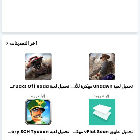
ٱخر التحديثات
تحميل لعبة Undawn مهكرة للأندرويد أخر إصدار | تحميل مباشر + موارد غير محدودة
تحميل لعبة Trucks Off Road مهكرة اخر اصدار
اندرويد
اندرويد
تحميل تطبيق vFlat Scan مهكر آخر إصدار
تحميل لعبة Idle Military SCH Tycoon مهكرة آخر إصدار