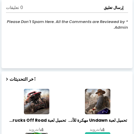
0 تعليقات
إرسال تعليق
* Please Don't Spam Here. All the Comments are Reviewed by
Admin.
ٱخر التحديثات
تحميل لعبة Undawn مهكرة للأندرويد أخر إصدار | تحميل مباشر + موارد غير محدودة
تحميل لعبة Trucks Off Road مهكرة اخر اصدار
اندرويد
اندرويد