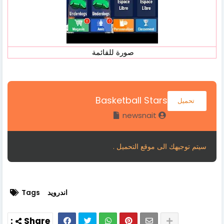
صورة للقائمة
Basketball Stars
تحميل
newsnait
سيتم توجيهك الى موقع التحميل .
اندرويد
Tags