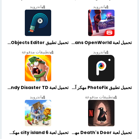
اندرويد
اندرويد
تحميل لعبة Gangstar New Orleans OpenWorld مهكرة أخر إصدار
تحميل تطبيق Retouch Remove Objects Editor مهكرة اخر إصدار
اندرويد
تطبيقات مدفوعة
تحميل تطبيق PhotoFix مهكر آخر إصدار
تحميل لعبة Candy Disaster TD مهكرة اخر إصدار
تطبيقات مدفوعة
اندرويد
تحميل لعبة Death's Door مهكرة أخر إصدار
تحميل لعبة city island 6 مهكرة أخر إصدار