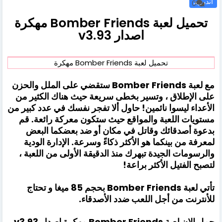
اندرويد
0
تحميل لعبة Bomber Friends مهكرة
اصدار v3.93
تحميل لعبة Bomber Friends مهكرة
مع لعبة Bomber Friends ستقضي على الملل والحزن
على الإطلاق ، وتسير بخطى سريعة حيث هناك الكثير من
الأعداء ليسوا نائمين! حاول ألا تفجر نفسك في عدد كبير من
مستويات اللعبة والمواقع حيث ستكون معركة رائعة. قم
بدعوة أصدقائك وقاتل في مكان أو ضد بعضكما البعض
لمعرفة من بينكما هو الأكثر ذكاءً وسرعة. الإدارة الودية
والرسومات الجيدة تبهرك منذ الدقيقة الأولى من اللعبة ،
لتصبح الفتيل الأكثر براعة!
تأتي لعبة Bomber Friends بحجم 85 ميغا و تحتاج
للأنترنت من أجل اللعب ضدد الأصدقاء.
حمل الان لعبة Bomber Friends مهكرة اصدار v3.93.