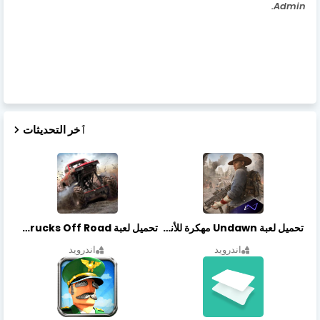
Admin.
ٱخر التحديثات
تحميل لعبة Undawn مهكرة للأندرويد أخر إصدار | تحميل مباشر + موارد غير محدودة
تحميل لعبة Trucks Off Road مهكرة اخر اصدار
اندرويد
اندرويد