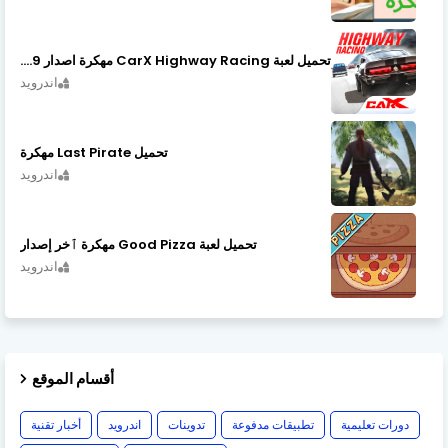
تحميل لعبة CarX Highway Racing مهكرة اصدار v1.74.9
اندرويد
تحميل Last Pirate مهكرة
اندرويد
تحميل لعبة Good Pizza مهكرة ٱخر إصدار
اندرويد
أقسام الموقع
دورات تعليمية
تطبيقات مدفوعة
تدوينات
اندرويد
أخبار تقنية