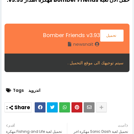
Bomber Friends v3.93
تحميل
newsnait
سيتم توجيهك الى موقع التحميل .
اندرويد
Tags
أحدث
أقدم
تحميل لعبة Sonic Dash مهكرة اخر
تحميل لعبة Fishing and Life مهكرة