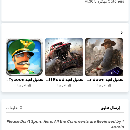
Catchers مهكرة v1.30.5
تحميل لعبة Undawn مهكرة للأندرويد أخر إصدار | تحميل مباشر + موارد غير محدودة
تحميل لعبة Trucks Off Road مهكرة اخر اصدار
تحميل لعبة Idle Military SCH Tycoon مهكرة آخر إصدار
اندرويد
اندرويد
اندرويد
0 تعليقات
إرسال تعليق
* Please Don't Spam Here. All the Comments are Reviewed by
Admin.