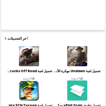
ٱخر التحديثات
تحميل لعبة Undawn مهكرة للأندرويد أخر إصدار | تحميل مباشر + موارد غير محدودة
تحميل لعبة Trucks Off Road مهكرة اخر اصدار
اندرويد
اندرويد
تحميل تطبيق vFlat Scan مهكر آخر إصدار
تحميل لعبة Idle Military SCH Tycoon مهكرة آخر إصدار