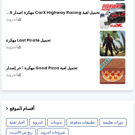
تحميل لعبة CarX Highway Racing مهكرة اصدار v1.74.9
اندرويد
تحميل Last Pirate مهكرة
اندرويد
تحميل لعبة Good Pizza مهكرة ٱخر إصدار
اندرويد
أقسام الموقع
دورات تعليمية
تطبيقات مدفوعة
تدوينات
اندرويد
أخبار تقنية
شروحات أندرويد
ربح من الأنترنت