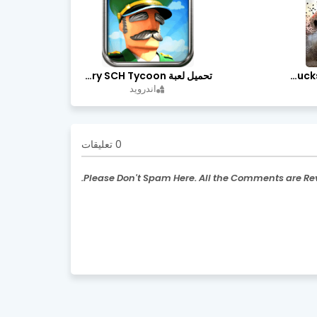
تحميل لعبة Trucks Off Road مهكرة اخر اصدار
تحميل لعبة Idle Military SCH Tycoon مهكرة آخر إصدار
اندرويد
0 تعليقات