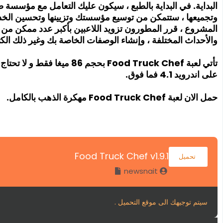
البداية. في البداية بالطبع ، سيكون عليك التعامل مع مؤسسة
وتجميعها ، ستتمكن من توسيع مؤسستك وتزيينها وتحسين الخدمة
المشروع ، قرر المطورون تزويد اللاعبين بأكبر عدد ممكن من
والأحداث المختلفة ، وإنشاء الوصفات الخاصة بك وغير ذلك الكث
على اندرويد 4.1 فما فوق.
حمل الان لعبة Food Truck Chef مهكرة الذهب بالكامل.
Food Truck Chef v1.9.1
تحميل
newsnait
سيتم توجيهك الى موقع التحميل .