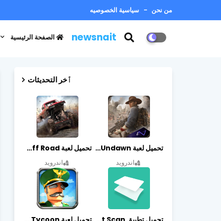
من نحن
سياسية الخصوصيه
newsnait
الصفحة الرئيسية
ٱخر التحديثات
تحميل لعبة Undawn مهكرة للأندرويد أخر إصدار | تحميل مباشر + موارد غير محدودة
تحميل لعبة Trucks Off Road مهكرة اخر اصدار
اندرويد
اندرويد
تحميل تطبيق vFlat Scan مهكر آخر إصدار
تحميل لعبة Idle Military SCH Tycoon مهكرة آخر إصدار