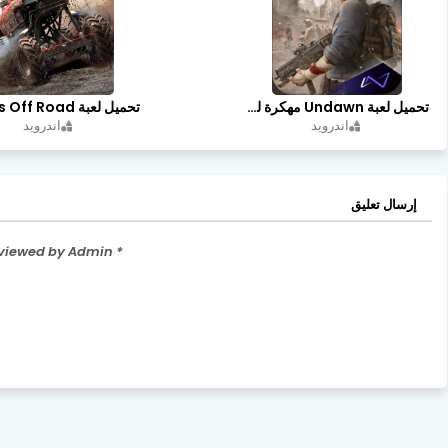
تحميل لعبة Undawn مهكرة للأندرويد أخر إصدار | تحميل مباشر + موارد غير محدودة
اندرويد
اندرويد
إرسال تعليق
* Please Don't Spam Here. All the Comments are Reviewed by Admin.