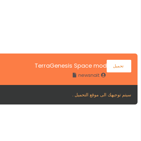
TerraGenesis Space mod
تحميل
newsnait
سيتم توجيهك الى موقع التحميل .