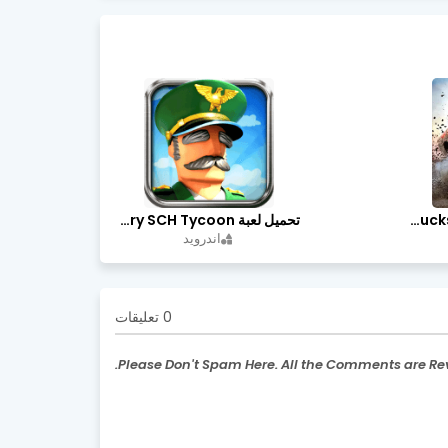
تحميل لعبة Trucks Off Road مهكرة اخر اصدار
تحميل لعبة Idle Military SCH Tycoon مهكرة آخر إصدار
اندرويد
0 تعليقات