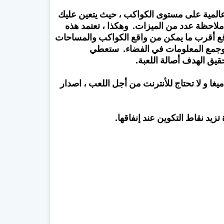
TerraGenes هي إستراتيجية عالمية على مستوى الكواكب ، حيث يتعين عليك
لاحظة عدد من الميزات. وهكذا ، تعتمد هذه
وقع أقرب ما يمكن من واقع الكواكب والمساحات
اسة وجمع المعلومات في الفضاء. ستعطي
يق الهدف أصالة اللعبة.
أتي لعبة TerraGenesis - Space Settlers بحجم 134 ميغا و لا تحتاج للأنترنت من أجل اللعب ، اصدار