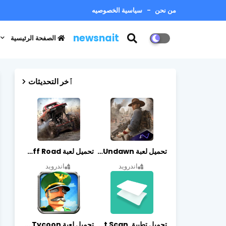
من نحن
سياسية الخصوصيه
newsnait
الصفحة الرئيسية
ٱخر التحديثات
تحميل لعبة Undawn مهكرة للأندرويد أخر إصدار | تحميل مباشر + موارد غير محدودة
تحميل لعبة Trucks Off Road مهكرة اخر اصدار
اندرويد
اندرويد
تحميل تطبيق vFlat Scan مهكر آخر إصدار
تحميل لعبة Idle Military SCH Tycoon مهكرة آخر إصدار