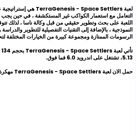
لعبة is - Space Settlers
التعامل مع استعمار الكواكب غير المستكشفة ، في حين يجب م
اللعبة على بحث وتطوير حقيقي من قبل وكالة ناسا ، لذلك تت
النموذجية ، بالإضافة إلى التقنيات التفصيلية للتطوير والدر
الرسومات الممتازة ومجموعة كبيرة من الخيارات المختلفة لتحق
ت
5.13، تشتغل على اندرويد 6.0 فما فوق.
حمل الان لعبة TerraGenesis - Space Settlers مهكرة تزيد نقاط التكوين عند إنفاقها.