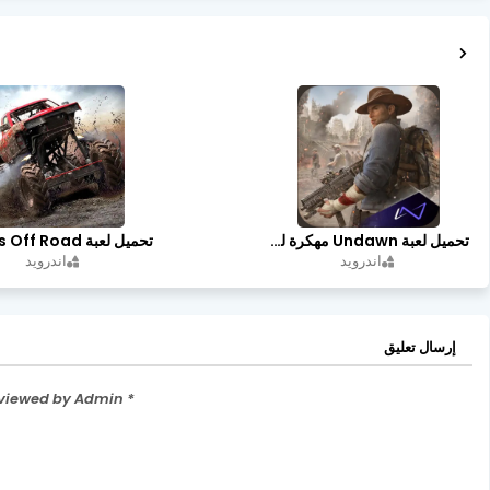
تحميل لعبة Undawn مهكرة للأندرويد أخر إصدار | تحميل مباشر + موارد غير محدودة
اندرويد
اندرويد
إرسال تعليق
* Please Don't Spam Here. All the Comments are Reviewed by Admin.