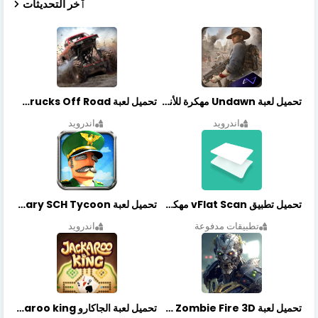
ٱخر التحديثات
تحميل لعبة Undawn مهكرة للأندرويد أخر إصدار | تحميل مباشر + موارد غير محدودة
تحميل لعبة Trucks Off Road مهكرة اخر اصدار
اندرويد
اندرويد
تحميل تطبيق vFlat Scan مهكر آخر إصدار
تحميل لعبة Idle Military SCH Tycoon مهكرة آخر إصدار
تطبيقات مدفوعة
اندرويد
تحميل لعبة Zombie Fire 3D مهكرة آخر إصدار
تحميل لعبة الجاكارو jackaroo king آخر إصدار