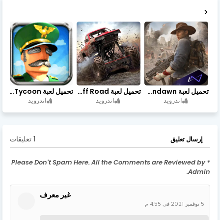
تحميل لعبة Undawn مهكرة للأندرويد أخر إصدار | تحميل مباشر + موارد غير محدودة
تحميل لعبة Trucks Off Road مهكرة اخر اصدار
تحميل لعبة Idle Military SCH Tycoon مهكرة آخر إصدار
اندرويد
اندرويد
اندرويد
1 تعليقات
إرسال تعليق
* Please Don't Spam Here. All the Comments are Reviewed by
Admin.
غير معرف
5 نوفمبر 2021 في 4:55 م