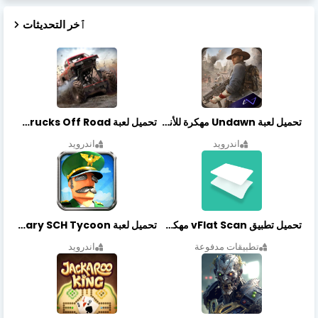
ٱخر التحديثات
تحميل لعبة Undawn مهكرة للأندرويد أخر إصدار | تحميل مباشر + موارد غير محدودة
تحميل لعبة Trucks Off Road مهكرة اخر اصدار
اندرويد
اندرويد
تحميل تطبيق vFlat Scan مهكر آخر إصدار
تحميل لعبة Idle Military SCH Tycoon مهكرة آخر إصدار
تطبيقات مدفوعة
اندرويد