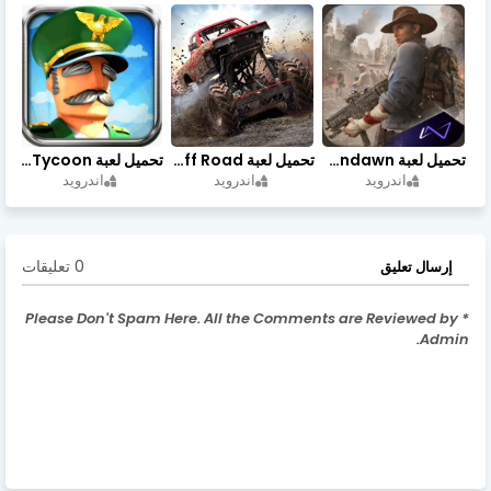
تحميل لعبة Undawn مهكرة للأندرويد أخر إصدار | تحميل مباشر + موارد غير محدودة
تحميل لعبة Trucks Off Road مهكرة اخر اصدار
تحميل لعبة Idle Military SCH Tycoon مهكرة آخر إصدار
اندرويد
اندرويد
اندرويد
0 تعليقات
إرسال تعليق
* Please Don't Spam Here. All the Comments are Reviewed by
Admin.