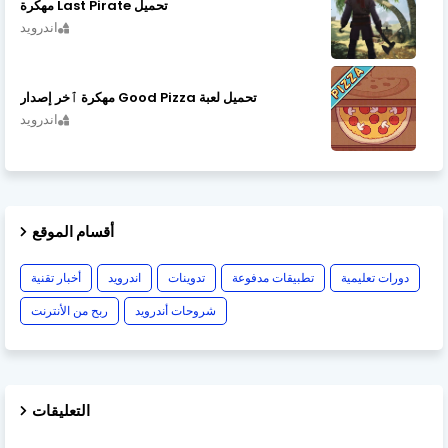
تحميل Last Pirate مهكرة
اندرويد
تحميل لعبة Good Pizza مهكرة ٱخر إصدار
اندرويد
أقسام الموقع
دورات تعليمية
تطبيقات مدفوعة
تدوينات
اندرويد
أخبار تقنية
شروحات أندرويد
ربح من الأنترنت
التعليقات