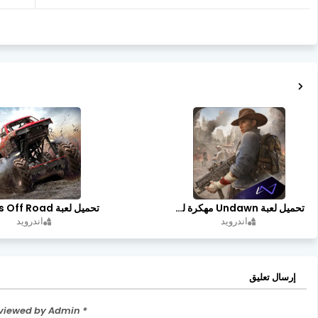
تحميل لعبة Undawn مهكرة للأندرويد أخر إصدار | تحميل مباشر + موارد غير محدودة
اندرويد
اندرويد
إرسال تعليق
* Please Don't Spam Here. All the Comments are Reviewed by Admin.