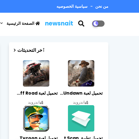
من نحن
سياسية الخصوصيه
newsnait
الصفحة الرئيسية
ٱخر التحديثات
تحميل لعبة Undawn مهكرة للأندرويد أخر إصدار | تحميل مباشر + موارد غير محدودة
تحميل لعبة Trucks Off Road مهكرة اخر اصدار
اندرويد
اندرويد
تحميل تطبيق vFlat Scan مهكر آخر إصدار
تحميل لعبة Idle Military SCH Tycoon مهكرة آخر إصدار