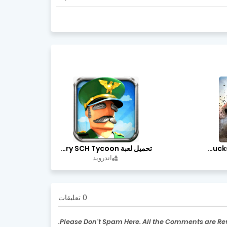
تحميل لعبة Trucks Off Road مهكرة اخر اصدار
تحميل لعبة Idle Military SCH Tycoon مهكرة آخر إصدار
اندرويد
0 تعليقات