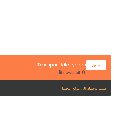
Transport idle tycoon
تحميل
newsnait
سيتم توجيهك الى موقع التحميل .