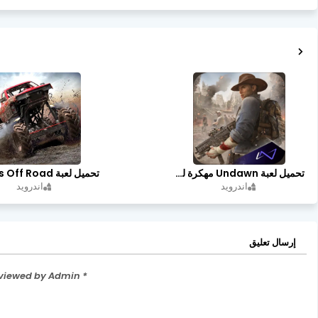
تحميل لعبة Undawn مهكرة للأندرويد أخر إصدار | تحميل مباشر + موارد غير محدودة
اندرويد
اندرويد
إرسال تعليق
* Please Don't Spam Here. All the Comments are Reviewed by Admin.