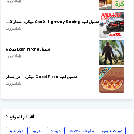
اندرويد
تحميل لعبة CarX Highway Racing مهكرة اصدار v1.74.9
اندرويد
تحميل Last Pirate مهكرة
اندرويد
تحميل لعبة Good Pizza مهكرة ٱخر إصدار
اندرويد
أقسام الموقع
دورات تعليمية
تطبيقات مدفوعة
تدوينات
اندرويد
أخبار تقنية