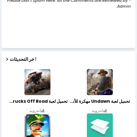
* Please Don't Spam Here. All the Comments are Reviewed by
Admin.
ٱخر التحديثات
تحميل لعبة Undawn مهكرة للأندرويد أخر إصدار | تحميل مباشر + موارد غير محدودة
تحميل لعبة Trucks Off Road مهكرة اخر اصدار
اندرويد
اندرويد