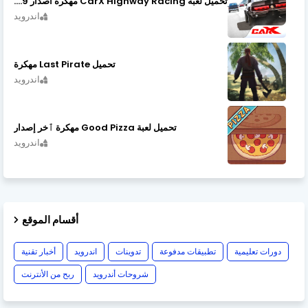
تحميل لعبة CarX Highway Racing مهكرة اصدار v1.74.9
اندرويد
تحميل Last Pirate مهكرة
اندرويد
تحميل لعبة Good Pizza مهكرة ٱخر إصدار
اندرويد
أقسام الموقع
دورات تعليمية
تطبيقات مدفوعة
تدوينات
اندرويد
أخبار تقنية
شروحات أندرويد
ربح من الأنترنت