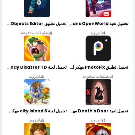
تحميل لعبة Gangstar New Orleans OpenWorld مهكرة أخر إصدار
تحميل تطبيق Retouch Remove Objects Editor مهكرة اخر إصدار
اندرويد
تطبيقات مدفوعة
تحميل تطبيق PhotoFix مهكر آخر إصدار
تحميل لعبة Candy Disaster TD مهكرة اخر إصدار
تطبيقات مدفوعة
اندرويد
تحميل لعبة Death's Door مهكرة أخر إصدار
تحميل لعبة city island 6 مهكرة أخر إصدار
اندرويد
اندرويد