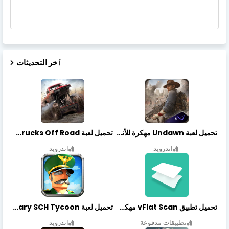
ٱخر التحديثات
تحميل لعبة Undawn مهكرة للأندرويد أخر إصدار | تحميل مباشر + موارد غير محدودة
تحميل لعبة Trucks Off Road مهكرة اخر اصدار
اندرويد
اندرويد
تحميل تطبيق vFlat Scan مهكر آخر إصدار
تحميل لعبة Idle Military SCH Tycoon مهكرة آخر إصدار
تطبيقات مدفوعة
اندرويد