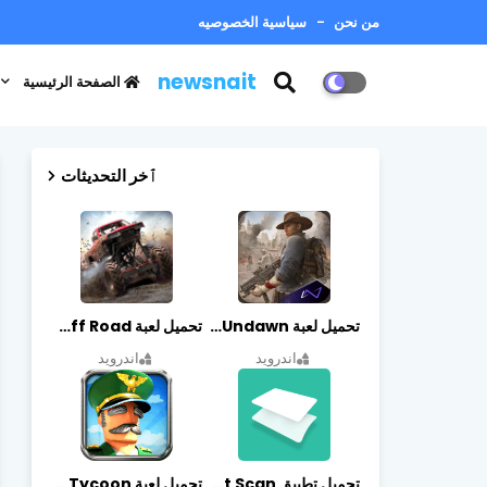
من نحن
سياسية الخصوصيه
newsnait
الصفحة الرئيسية
ٱخر التحديثات
تحميل لعبة Undawn مهكرة للأندرويد أخر إصدار | تحميل مباشر + موارد غير محدودة
تحميل لعبة Trucks Off Road مهكرة اخر اصدار
اندرويد
اندرويد
تحميل تطبيق vFlat Scan مهكر آخر إصدار
تحميل لعبة Idle Military SCH Tycoon مهكرة آخر إصدار