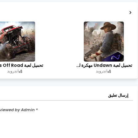
تحميل لعبة Undawn مهكرة للأندرويد أخر إصدار | تحميل مباشر + موارد غير محدودة
اندرويد
اندرويد
إرسال تعليق
* Please Don't Spam Here. All the Comments are Reviewed by Admin.