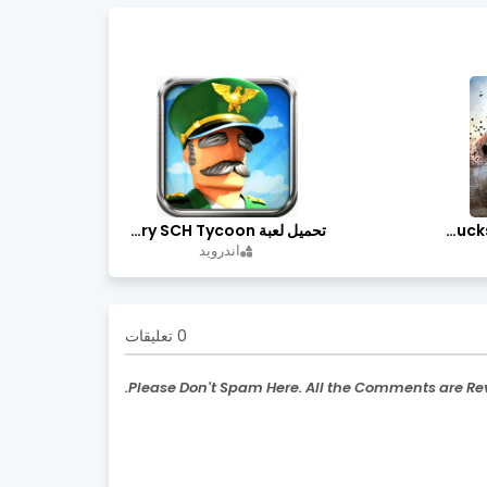
تحميل لعبة Trucks Off Road مهكرة اخر اصدار
تحميل لعبة Idle Military SCH Tycoon مهكرة آخر إصدار
اندرويد
0 تعليقات