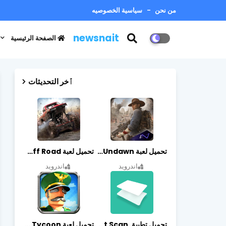
من نحن
سياسية الخصوصيه
newsnait
الصفحة الرئيسية
ٱخر التحديثات
تحميل لعبة Undawn مهكرة للأندرويد أخر إصدار | تحميل مباشر + موارد غير محدودة
تحميل لعبة Trucks Off Road مهكرة اخر اصدار
اندرويد
اندرويد
تحميل تطبيق vFlat Scan مهكر آخر إصدار
تحميل لعبة Idle Military SCH Tycoon مهكرة آخر إصدار