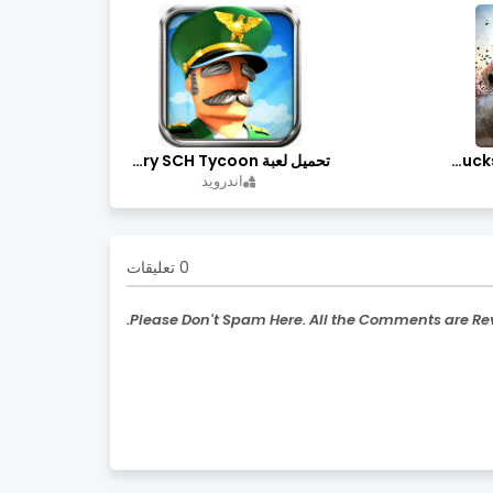
تحميل لعبة Trucks Off Road مهكرة اخر اصدار
تحميل لعبة Idle Military SCH Tycoon مهكرة آخر إصدار
اندرويد
0 تعليقات