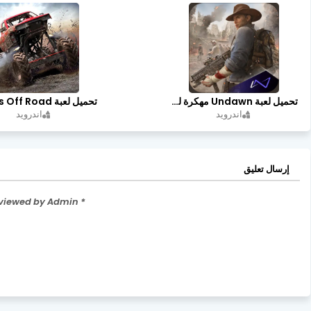
تحميل لعبة Undawn مهكرة للأندرويد أخر إصدار | تحميل مباشر + موارد غير محدودة
اندرويد
اندرويد
إرسال تعليق
* Please Don't Spam Here. All the Comments are Reviewed by Admin.