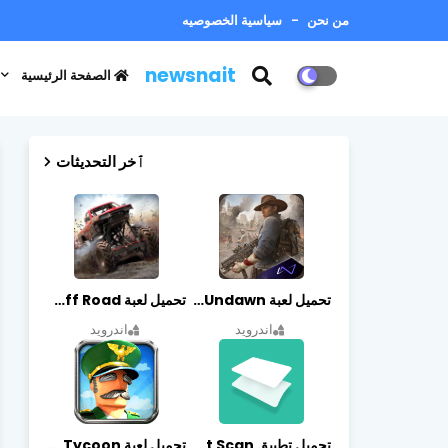
من نحن
سياسية الخصوصيه
newsnait
الصفحة الرئيسية
ٱخر التحديثات
تحميل لعبة Undawn مهكرة للأندرويد أخر إصدار | تحميل مباشر + موارد غير محدودة
تحميل لعبة Trucks Off Road مهكرة اخر اصدار
اندرويد
اندرويد
تحميل تطبيق vFlat Scan مهكر آخر إصدار
تحميل لعبة Idle Military SCH Tycoon مهكرة آخر إصدار