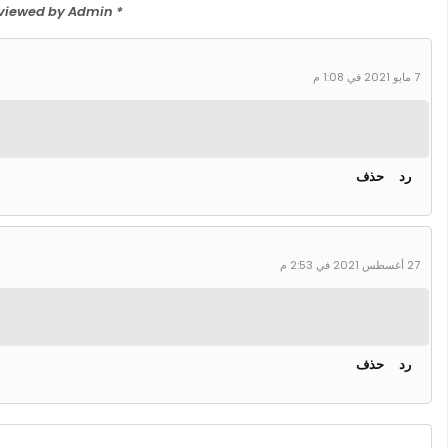
* Please Don't Spam Here. All the Comments are Reviewed by Admin.
7 مايو 2021 في 1:08 م
رد
حذف
27 أغسطس 2021 في 2:53 م
رد
حذف