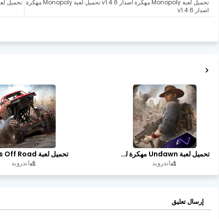
تحميل لعبة Monopoly مهكرة اصدار v1.4.6 تحميل لعبة Monopoly مهكرة
اصدار v1.4.6
تحميل لعبة Undawn مهكرة للأندرويد أخر إصدار | تحميل مباشر + موارد غير محدودة
اندرويد
اندرويد
إرسال تعليق