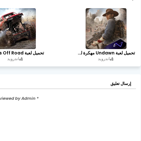
تحميل لعبة Undawn مهكرة للأندرويد أخر إصدار | تحميل مباشر + موارد غير محدودة
اندرويد
اندرويد
إرسال تعليق
* Please Don't Spam Here. All the Comments are Reviewed by Admin.