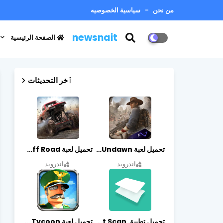
من نحن
سياسية الخصوصيه
newsnait
الصفحة الرئيسية
ٱخر التحديثات
تحميل لعبة Undawn مهكرة للأندرويد أخر إصدار | تحميل مباشر + موارد غير محدودة
تحميل لعبة Trucks Off Road مهكرة اخر اصدار
اندرويد
اندرويد
تحميل تطبيق vFlat Scan مهكر آخر إصدار
تحميل لعبة Idle Military SCH Tycoon مهكرة آخر إصدار