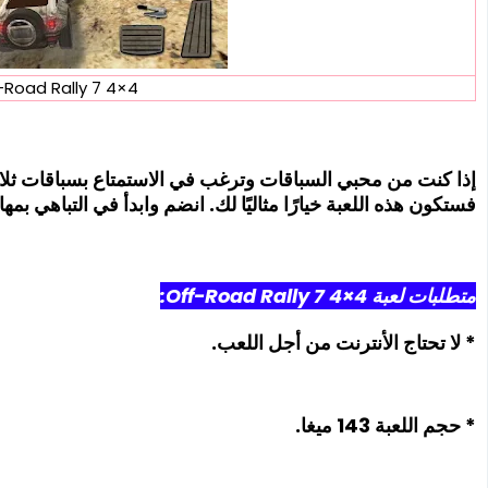
4×4 Off-Road Rally 7
إذا كنت من محبي السباقات وترغب في الاستمتاع بسباقات ثلاثية
فستكون هذه اللعبة خيارًا مثاليًا لك. انضم وابدأ في التباهي ب
متطلبات لعبة 4×4 Off-Road Rally 7:
* لا تحتاج الأنترنت من أجل اللعب.
* حجم اللعبة 143 ميغا.