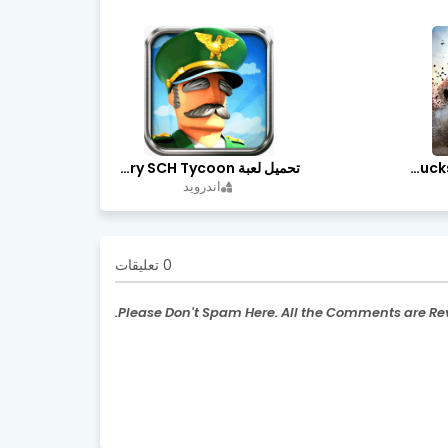
تحميل لعبة Trucks Off Road مهكرة اخر اصدار
تحميل لعبة Idle Military SCH Tycoon مهكرة آخر إصدار
اندرويد
0 تعليقات