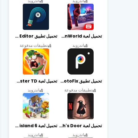
اندرويد
اندرويد
تحميل لعبة Gangstar New Orleans OpenWorld مهكرة أخر إصدار
تحميل تطبيق Retouch Remove Objects Editor مهكرة اخر إصدار
اندرويد
تطبيقات مدفوعة
تحميل تطبيق PhotoFix مهكر آخر إصدار
تحميل لعبة Candy Disaster TD مهكرة اخر إصدار
تطبيقات مدفوعة
اندرويد
تحميل لعبة Death's Door مهكرة أخر إصدار
تحميل لعبة city island 6 مهكرة أخر إصدار
اندرويد
اندرويد