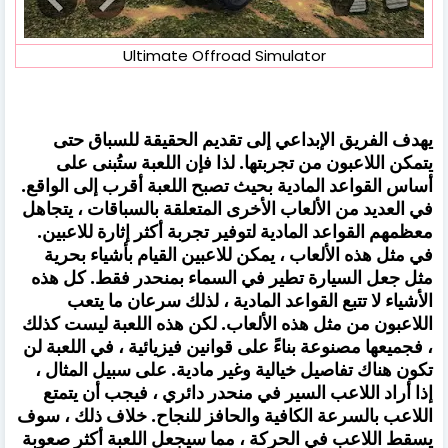
Ultimate Offroad Simulator
يهدف الفريق الإبداعي إلى تقديم الحقيقة للسباق حتى
يتمكن اللاعبون من تجربتها. لذا فإن اللعبة ستُبنى على
أساس القواعد المادية بحيث تصبح اللعبة أقرب إلى الواقع.
في العديد من الألعاب الأخرى المتعلقة بالسباقات ، يتجاهل
معظمهم القواعد المادية لتوفير تجربة أكثر إثارة للاعبين.
في مثل هذه الألعاب ، يمكن للاعبين القيام بأشياء بحرية
مثل جعل السيارة تطير في السماء بمنحدر فقط. كل هذه
الأشياء لا تتبع القواعد المادية ، لذلك سرعان ما يتعب
اللاعبون من مثل هذه الألعاب. لكن هذه اللعبة ليست كذلك
، فجميعها مصنوعة بناءً على قوانين فيزيائية ، في اللعبة لن
تكون هناك تفاصيل خيالية وغير مادية. على سبيل المثال ،
إذا أراد اللاعب السير في منحدر دائري ، فيجب أن يتمتع
اللاعب بالسرعة الكافية والحافز للنجاح. خلاف ذلك ، سوف
يسقط اللاعب في الحركة ، مما سيجعل اللعبة أكثر صعوبة