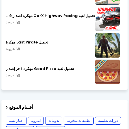
تحميل لعبة CarX Highway Racing مهكرة اصدار v1.74.9
اندرويد
تحميل Last Pirate مهكرة
اندرويد
تحميل لعبة Good Pizza مهكرة ٱخر إصدار
اندرويد
أقسام الموقع
دورات تعليمية
تطبيقات مدفوعة
تدوينات
اندرويد
أخبار تقنية