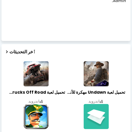
Admin.
ٱخر التحديثات
تحميل لعبة Undawn مهكرة للأندرويد أخر إصدار | تحميل مباشر + موارد غير محدودة
تحميل لعبة Trucks Off Road مهكرة اخر اصدار
اندرويد
اندرويد