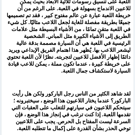
اللعبة على تنسيق رسومات ثلاثية الأبعاد بحيث يمكن
للاعبين الاندماج بسهولة في اللعبة. على الرغم من أن
خريطة اللعبة عبارة عن عالم مفتوح كبير ، فقد تم تصميمها
جميعًا بطريقة مفصلة للغاية لجعل اللاعب مثاليًا. كل شيء
في اللعبة متقن تمامًا ، من الأشياء البسيطة مثل علامات
الطريق إلى الأشياء الكبيرة مثل المباني. الشخصية
الرئيسية في اللعبة هي أن السيارة مصممة بدقة عالية
ليشعر اللاعب بها. يُظهر هذا اهتمام الفريق الإبداعي ويريد
دائمًا إظهار الأفضل للاعبين لتجربته. نظرًا لأن اللعبة تحتوي
على خريطة كبيرة ، عندما تكون مملة ، يمكن للاعب قيادة
السيارة لاستكشاف جمال اللعبة.
لقد شاهد الكثير من الناس رجل الباركور ولكن هل رأيت
الباركور؟ عندما يختار اللاعبون هذا الوضع ، سيختبرونه ؛
سيتحكم اللاعبون في سيارتهم للتغلب على العقبات التي
تقدمها اللعبة. إذا كنت ترغب في إنجاز هذا الوضع ، فإن
السرعة ليست المفتاح بل الحرص. يجب على اللاعبين
توخي الحذر بشأن القدرة على إكمال ما تتطلبه اللعبة.