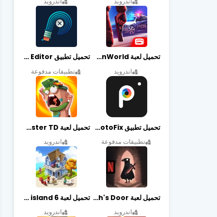
اندرويد
اندرويد
تحميل لعبة Gangstar New Orleans OpenWorld مهكرة أخر إصدار
تحميل تطبيق Retouch Remove Objects Editor مهكرة اخر إصدار
اندرويد
تطبيقات مدفوعة
تحميل تطبيق PhotoFix مهكر آخر إصدار
تحميل لعبة Candy Disaster TD مهكرة اخر إصدار
تطبيقات مدفوعة
اندرويد
تحميل لعبة Death's Door مهكرة أخر إصدار
تحميل لعبة city island 6 مهكرة أخر إصدار
اندرويد
اندرويد