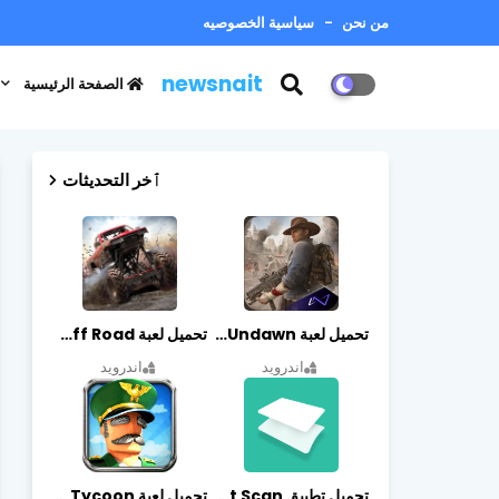
من نحن
سياسية الخصوصيه
newsnait
الصفحة الرئيسية
ٱخر التحديثات
تحميل لعبة Undawn مهكرة للأندرويد أخر إصدار | تحميل مباشر + موارد غير محدودة
تحميل لعبة Trucks Off Road مهكرة اخر اصدار
اندرويد
اندرويد
تحميل تطبيق vFlat Scan مهكر آخر إصدار
تحميل لعبة Idle Military SCH Tycoon مهكرة آخر إصدار