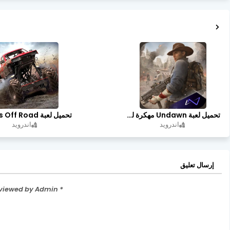
تحميل لعبة Undawn مهكرة للأندرويد أخر إصدار | تحميل مباشر + موارد غير محدودة
اندرويد
اندرويد
إرسال تعليق
* Please Don't Spam Here. All the Comments are Reviewed by Admin.