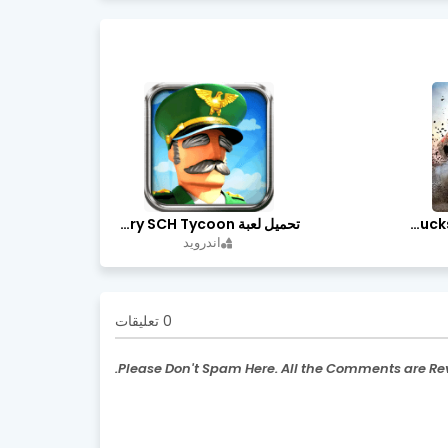
تحميل لعبة Trucks Off Road مهكرة اخر اصدار
تحميل لعبة Idle Military SCH Tycoon مهكرة آخر إصدار
اندرويد
0 تعليقات