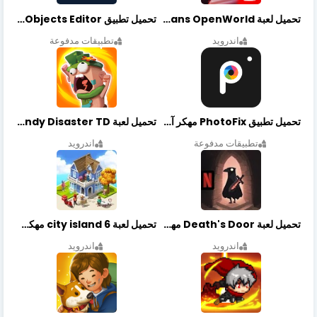
تحميل لعبة Gangstar New Orleans OpenWorld مهكرة أخر إصدار
تحميل تطبيق Retouch Remove Objects Editor مهكرة اخر إصدار
اندرويد
تطبيقات مدفوعة
تحميل تطبيق PhotoFix مهكر آخر إصدار
تحميل لعبة Candy Disaster TD مهكرة اخر إصدار
تطبيقات مدفوعة
اندرويد
تحميل لعبة Death's Door مهكرة أخر إصدار
تحميل لعبة city island 6 مهكرة أخر إصدار
اندرويد
اندرويد