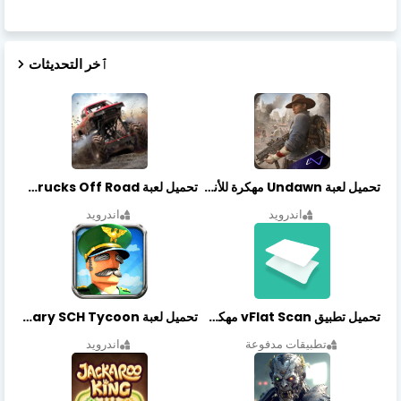
ٱخر التحديثات
تحميل لعبة Undawn مهكرة للأندرويد أخر إصدار | تحميل مباشر + موارد غير محدودة
تحميل لعبة Trucks Off Road مهكرة اخر اصدار
اندرويد
اندرويد
تحميل تطبيق vFlat Scan مهكر آخر إصدار
تحميل لعبة Idle Military SCH Tycoon مهكرة آخر إصدار
تطبيقات مدفوعة
اندرويد