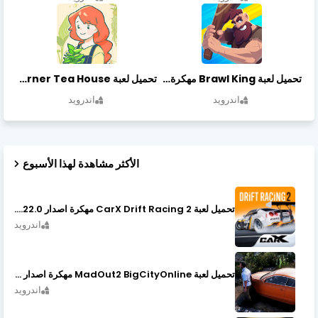
تحميل لعبة Brawl King مهكرة أخر إصدار
تحميل لعبة Little Corner Tea House مهكرة أخر إصدار
اندرويد
اندرويد
الأكثر مشاهدة لهذا الأسبوع
تحميل لعبة CarX Drift Racing 2 مهكرة اصدار v1.22.0
اندرويد
تحميل لعبة MadOut2 BigCityOnline مهكرة اصدار v10.48
اندرويد