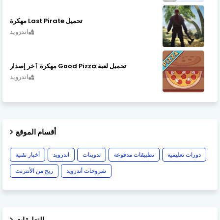
تحميل Last Pirate مهكرة
اندرويد
تحميل لعبة Good Pizza مهكرة ٱخر إصدار
اندرويد
أقسام الموقع
دورات تعليمية
تطبيقات مدفوعة
تدوينات
اندرويد
أخبار تقنية
شروحات أندرويد
ربح من الأنترنت
التعليقات