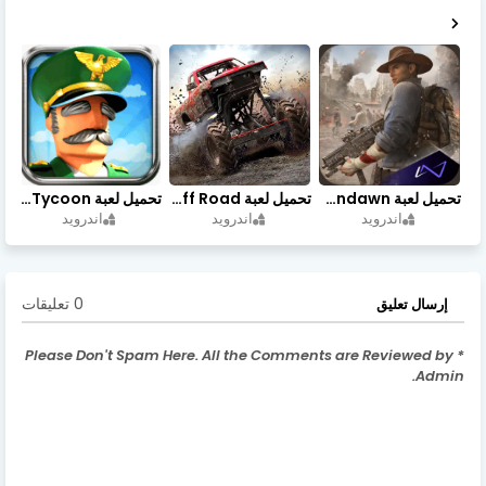
تحميل لعبة Undawn مهكرة للأندرويد أخر إصدار | تحميل مباشر + موارد غير محدودة
تحميل لعبة Trucks Off Road مهكرة اخر اصدار
تحميل لعبة Idle Military SCH Tycoon مهكرة آخر إصدار
اندرويد
اندرويد
اندرويد
0 تعليقات
إرسال تعليق
* Please Don't Spam Here. All the Comments are Reviewed by
Admin.