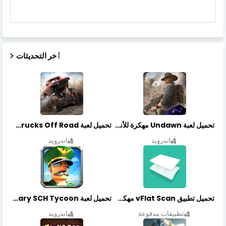
ٱخر التحديثات
تحميل لعبة Undawn مهكرة للأندرويد أخر إصدار | تحميل مباشر + موارد غير محدودة
تحميل لعبة Trucks Off Road مهكرة اخر اصدار
اندرويد
اندرويد
تحميل تطبيق vFlat Scan مهكر آخر إصدار
تحميل لعبة Idle Military SCH Tycoon مهكرة آخر إصدار
تطبيقات مدفوعة
اندرويد