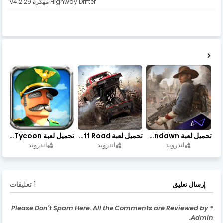
Highway Drifter مهكرة v4.2.29
تحميل لعبة Undawn مهكرة للأندرويد أخر إصدار | تحميل مباشر + موارد غير محدودة
تحميل لعبة Trucks Off Road مهكرة اخر اصدار
تحميل لعبة Idle Military SCH Tycoon مهكرة آخر إصدار
اندرويد
اندرويد
اندرويد
1 تعليقات
إرسال تعليق
* Please Don't Spam Here. All the Comments are Reviewed by
Admin.