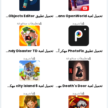
تحميل لعبة Gangstar New Orleans OpenWorld مهكرة أخر إصدار
تحميل تطبيق Retouch Remove Objects Editor مهكرة اخر إصدار
اندرويد
تطبيقات مدفوعة
تحميل تطبيق PhotoFix مهكر آخر إصدار
تحميل لعبة Candy Disaster TD مهكرة اخر إصدار
تطبيقات مدفوعة
اندرويد
تحميل لعبة Death's Door مهكرة أخر إصدار
تحميل لعبة city island 6 مهكرة أخر إصدار
اندرويد
اندرويد