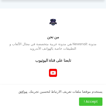
من نحن
مدونة Newsnait هي مدونة عربية متخصصة في مجال الألعاب و
التطبيقات خاصة بالهواتف الأندرويد
تابعنا على قناة اليوتيوب
جميع حقوق المدونة محفوظ Newsnait ©
يستخدم موقعنا ملفات تعريف الارتباط لتحسين تجربتك.
موافق
Accept !
.post-filter .entery-title a, .storeStory .entry-title a,