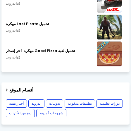
اندرويد
تحميل Last Pirate مهكرة
اندرويد
تحميل لعبة Good Pizza مهكرة ٱخر إصدار
اندرويد
أقسام الموقع
دورات تعليمية
تطبيقات مدفوعة
تدوينات
اندرويد
أخبار تقنية
شروحات أندرويد
ربح من الأنترنت