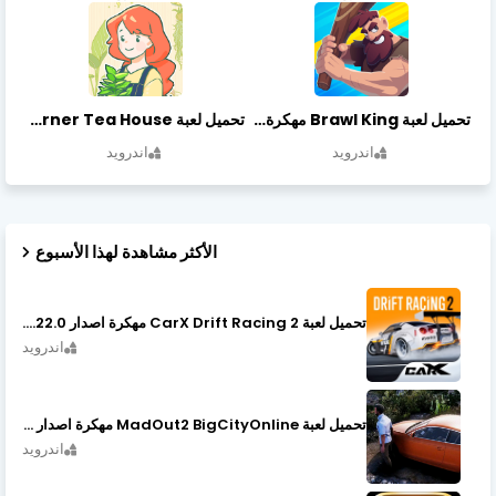
تحميل لعبة Brawl King مهكرة أخر إصدار
تحميل لعبة Little Corner Tea House مهكرة أخر إصدار
اندرويد
اندرويد
الأكثر مشاهدة لهذا الأسبوع
تحميل لعبة CarX Drift Racing 2 مهكرة اصدار v1.22.0
اندرويد
تحميل لعبة MadOut2 BigCityOnline مهكرة اصدار v10.48
اندرويد