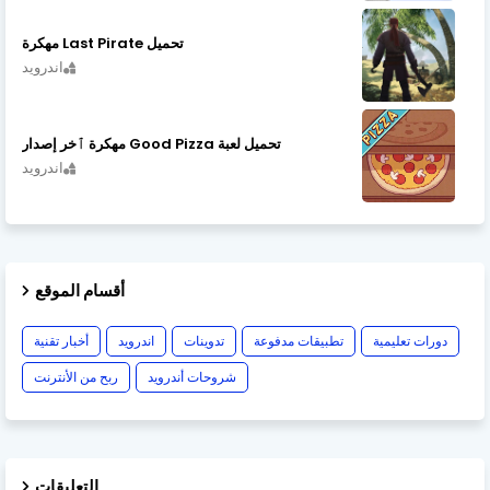
تحميل Last Pirate مهكرة
اندرويد
تحميل لعبة Good Pizza مهكرة ٱخر إصدار
اندرويد
أقسام الموقع
دورات تعليمية
تطبيقات مدفوعة
تدوينات
اندرويد
أخبار تقنية
شروحات أندرويد
ربح من الأنترنت
التعليقات