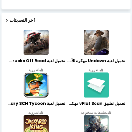
ٱخر التحديثات
تحميل لعبة Undawn مهكرة للأندرويد أخر إصدار | تحميل مباشر + موارد غير محدودة
تحميل لعبة Trucks Off Road مهكرة اخر اصدار
اندرويد
اندرويد
تحميل تطبيق vFlat Scan مهكر آخر إصدار
تحميل لعبة Idle Military SCH Tycoon مهكرة آخر إصدار
تطبيقات مدفوعة
اندرويد