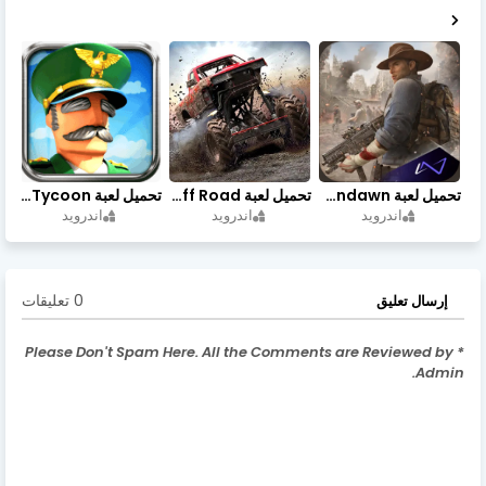
تحميل لعبة Undawn مهكرة للأندرويد أخر إصدار | تحميل مباشر + موارد غير محدودة
تحميل لعبة Trucks Off Road مهكرة اخر اصدار
تحميل لعبة Idle Military SCH Tycoon مهكرة آخر إصدار
اندرويد
اندرويد
اندرويد
0 تعليقات
إرسال تعليق
* Please Don't Spam Here. All the Comments are Reviewed by
Admin.