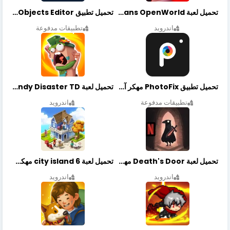
تحميل لعبة Gangstar New Orleans OpenWorld مهكرة أخر إصدار
تحميل تطبيق Retouch Remove Objects Editor مهكرة اخر إصدار
اندرويد
تطبيقات مدفوعة
تحميل تطبيق PhotoFix مهكر آخر إصدار
تحميل لعبة Candy Disaster TD مهكرة اخر إصدار
تطبيقات مدفوعة
اندرويد
تحميل لعبة Death's Door مهكرة أخر إصدار
تحميل لعبة city island 6 مهكرة أخر إصدار
اندرويد
اندرويد