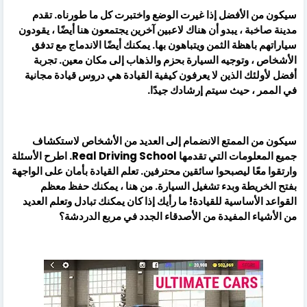
سيكون من الأفضل إذا غيرت الوضع واختبرت كل ما طورناه. تقدم
مدينة صاخبة ، يبدو أن هناك لاعبين آخرين يجتمعون هنا أيضًا ، يقودون
سياراتهم باهظة الثمن ويتباهون بها. يمكنك أيضًا الاندماج مع تدفق
الأشخاص ، وتوجيه السيارة بحزم والذهاب إلى مكان معين. تجربة
أفضل لأولئك الذين لا يعرفون كيفية القيادة هي دروس قيادة مجانية
في الممر ، حيث سيتم إرشادك جيدًا.
سيكون من الممتع الانضمام إلى العديد من الأشخاص لاستكشاف
جميع المعلومات التي تقدمها Real Driving School. اطرح الأسئلة
وارتقوا معًا ليصبحوا سائقين محترفين. تعلم القيادة بأمان على الواجهة
بفتح الخريطة وبدء تشغيل السيارة. من هنا ، يمكنك حفظ معظم
القواعد الأساسية للقيادة! ما رأيك إذا كان يمكنك تبادل وتعلم العديد
من الأشياء المفيدة من الأصدقاء الجدد في مربع الدردشة؟