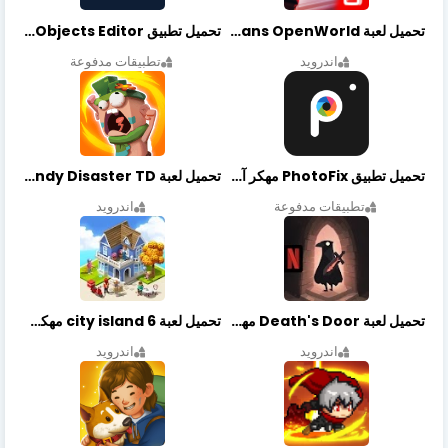
تحميل لعبة Gangstar New Orleans OpenWorld مهكرة أخر إصدار
تحميل تطبيق Retouch Remove Objects Editor مهكرة اخر إصدار
اندرويد
تطبيقات مدفوعة
تحميل تطبيق PhotoFix مهكر آخر إصدار
تحميل لعبة Candy Disaster TD مهكرة اخر إصدار
تطبيقات مدفوعة
اندرويد
تحميل لعبة Death's Door مهكرة أخر إصدار
تحميل لعبة city island 6 مهكرة أخر إصدار
اندرويد
اندرويد