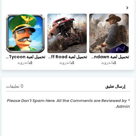
تحميل لعبة Undawn مهكرة للأندرويد أخر إصدار | تحميل مباشر + موارد غير محدودة
تحميل لعبة Trucks Off Road مهكرة اخر اصدار
تحميل لعبة Idle Military SCH Tycoon مهكرة آخر إصدار
اندرويد
اندرويد
اندرويد
0 تعليقات
إرسال تعليق
* Please Don't Spam Here. All the Comments are Reviewed by
Admin.