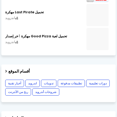
تحميل Last Pirate مهكرة
اندرويد
تحميل لعبة Good Pizza مهكرة ٱخر إصدار
اندرويد
أقسام الموقع
دورات تعليمية
تطبيقات مدفوعة
تدوينات
اندرويد
أخبار تقنية
شروحات أندرويد
ربح من الأنترنت