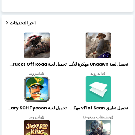
ٱخر التحديثات
تحميل لعبة Undawn مهكرة للأندرويد أخر إصدار | تحميل مباشر + موارد غير محدودة
تحميل لعبة Trucks Off Road مهكرة اخر اصدار
اندرويد
اندرويد
تحميل تطبيق vFlat Scan مهكر آخر إصدار
تحميل لعبة Idle Military SCH Tycoon مهكرة آخر إصدار
تطبيقات مدفوعة
اندرويد