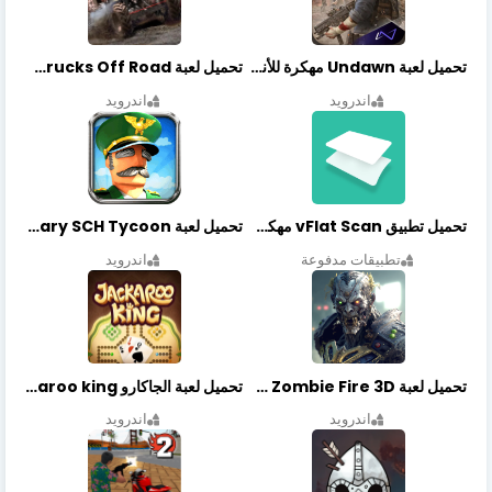
تحميل لعبة Undawn مهكرة للأندرويد أخر إصدار | تحميل مباشر + موارد غير محدودة
تحميل لعبة Trucks Off Road مهكرة اخر اصدار
اندرويد
اندرويد
تحميل تطبيق vFlat Scan مهكر آخر إصدار
تحميل لعبة Idle Military SCH Tycoon مهكرة آخر إصدار
تطبيقات مدفوعة
اندرويد
تحميل لعبة Zombie Fire 3D مهكرة آخر إصدار
تحميل لعبة الجاكارو jackaroo king آخر إصدار
اندرويد
اندرويد