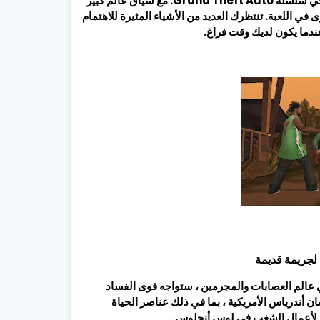
Andreas. تنشر Rockstar Games اللعبة ، وهذه هي الدفعة الثالثة في سلسلة Grand Theft Auto. مع سياق عالم كبير
ي اللعبة. تنتظرك العديد من الأشياء المثيرة للاهتمام
عندما يكون لديك وقت فراغ.
لجريمة قديمة
 عالم العصابات والمجرمين ، ستواجه قوى الفساد
 أندرياس الأمريكية ، بما في ذلك عناصر الحياة
يقية لأعمال الشغب في لوس أنجلوس.