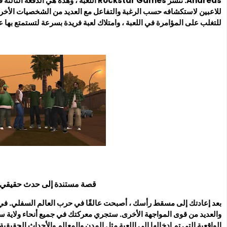
للاعبين لاستكشافه حسب الرغبة والتفاعل مع العديد من الشخصيات الأخرى ف
للتغلب على المؤامرة في اللعبة ، وامتلاك لعبة فريدة بسرعة لتستمتع بها 
قصة مستندة إلى حدث حقيقي 
بعد إعادتك إلى مسقط رأسك ، أصبحت عالقًا في حرب العالم السفلي. في
والعديد من قوى المواجهة الأخرى. ستجري معركتك في جميع أنحاء ولاية سان
الواقعية التي تم إدخالها إلى اللعبة مثل المدن والمعالم والأحداث الحق