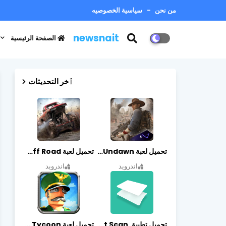
من نحن
سياسية الخصوصيه
newsnait
الصفحة الرئيسية
ٱخر التحديثات
تحميل لعبة Undawn مهكرة للأندرويد أخر إصدار | تحميل مباشر + موارد غير محدودة
تحميل لعبة Trucks Off Road مهكرة اخر اصدار
اندرويد
اندرويد
تحميل تطبيق vFlat Scan مهكر آخر إصدار
تحميل لعبة Idle Military SCH Tycoon مهكرة آخر إصدار