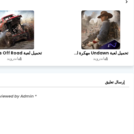
تحميل لعبة Undawn مهكرة للأندرويد أخر إصدار | تحميل مباشر + موارد غير محدودة
اندرويد
اندرويد
إرسال تعليق
* Please Don't Spam Here. All the Comments are Reviewed by Admin.