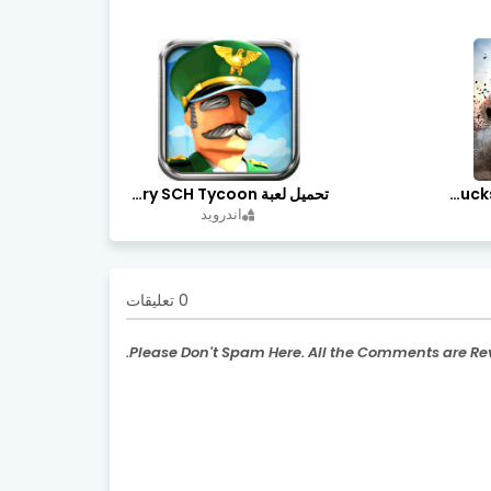
تحميل لعبة Trucks Off Road مهكرة اخر اصدار
تحميل لعبة Idle Military SCH Tycoon مهكرة آخر إصدار
اندرويد
0 تعليقات