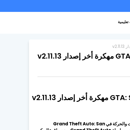
تعليمية
ستلعب دور مجرم يدعى Carl Johnson مع العديد من مشاهد المغامرات والحركة في Grand Theft Auto: San