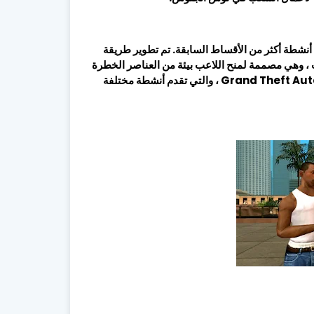
 أنشطة أكثر من الأقساط السابقة. تم تطوير طريقة
 وهي مصممة لمنح اللاعب بيئة من العناصر الخطرة
في العالم السفلي. يمكنك حتى السباحة والتسلق في Grand Theft Auto: San Andreas ، والتي تقدم أنشطة مختلفة