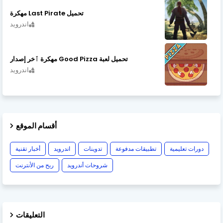
تحميل Last Pirate مهكرة
اندرويد
تحميل لعبة Good Pizza مهكرة ٱخر إصدار
اندرويد
أقسام الموقع
دورات تعليمية
تطبيقات مدفوعة
تدوينات
اندرويد
أخبار تقنية
شروحات أندرويد
ربح من الأنترنت
التعليقات