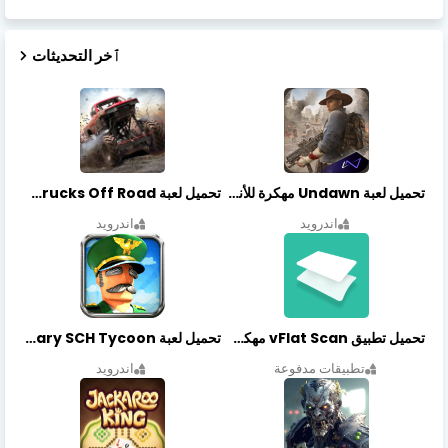
ٱخر التحديثات
تحميل لعبة Undawn مهكرة للأندرويد أخر إصدار | تحميل مباشر + موارد غير محدودة
تحميل لعبة Trucks Off Road مهكرة اخر اصدار
اندرويد
اندرويد
تحميل تطبيق vFlat Scan مهكر آخر إصدار
تحميل لعبة Idle Military SCH Tycoon مهكرة آخر إصدار
تطبيقات مدفوعة
اندرويد