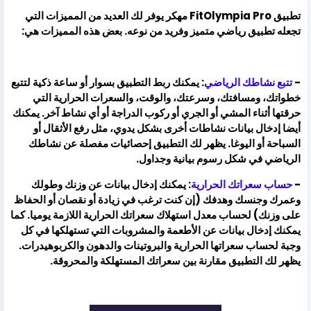
تطبيق FitOlympia Pro مهكر يوفر لك العديد من المميزات التي
تجعله تطبيق رياضي متميز وفريد من نوعه. بعض هذه المميزات هي:
-
تتبع نشاطك الرياضي
: يمكنك ربط التطبيق بسوار أو ساعة ذكية لتتبع
خطواتك، ومسافتك، وسرعتك، والوقت، والسعرات الحرارية التي
حرقتها أثناء المشي أو الجري أو ركوب الدراجة أو أي نشاط آخر. يمكنك
أيضا إدخال بيانات نشاطات أخرى بشكل يدوي، مثل رفع الأثقال أو
السباحة أو اليوغا. يظهر لك التطبيق إحصائيات مفصلة عن نشاطك
الرياضي في شكل رسوم بيانية وجداول.
-
حساب سعراتك الحرارية
: يمكنك إدخال بيانات عن وزنك وطولك
وعمرك وجنسك وهدفك (إن كنت ترغب في زيادة أو نقصان أو الحفاظ
على وزنك) لحساب معدل استهلاك سعراتك الحرارية اللازمة يوميا. كما
يمكنك إدخال بيانات عن الأطعمة والمشروبات التي تستهلكها في كل
وجبة لحساب سعراتها الحرارية والبروتينات والدهون والكربوهيدرات.
يظهر لك التطبيق مقارنة بين سعراتك المستهلكة والمحروقة.