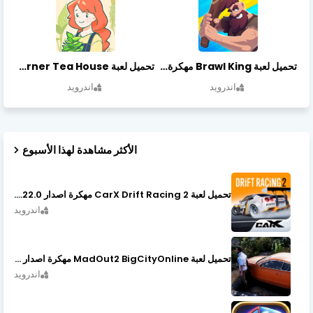
تحميل لعبة Brawl King مهكرة أخر إصدار
تحميل لعبة Little Corner Tea House مهكرة أخر إصدار
اندرويد
اندرويد
الأكثر مشاهدة لهذا الأسبوع
تحميل لعبة CarX Drift Racing 2 مهكرة اصدار v1.22.0
اندرويد
تحميل لعبة MadOut2 BigCityOnline مهكرة اصدار v10.48
اندرويد