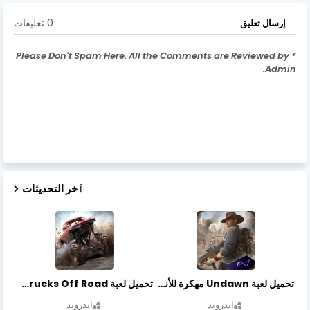
0 تعليقات
إرسال تعليق
* Please Don't Spam Here. All the Comments are Reviewed by
Admin.
ٱخر التحديثات
تحميل لعبة Undawn مهكرة للأندرويد أخر إصدار | تحميل مباشر + موارد غير محدودة
تحميل لعبة Trucks Off Road مهكرة اخر اصدار
اندرويد
اندرويد