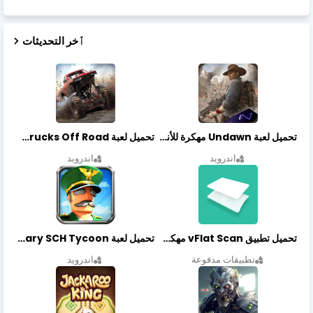
ٱخر التحديثات
تحميل لعبة Undawn مهكرة للأندرويد أخر إصدار | تحميل مباشر + موارد غير محدودة
تحميل لعبة Trucks Off Road مهكرة اخر اصدار
اندرويد
اندرويد
تحميل تطبيق vFlat Scan مهكر آخر إصدار
تحميل لعبة Idle Military SCH Tycoon مهكرة آخر إصدار
تطبيقات مدفوعة
اندرويد