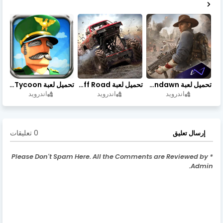
تحميل لعبة Undawn مهكرة للأندرويد أخر إصدار | تحميل مباشر + موارد غير محدودة
تحميل لعبة Trucks Off Road مهكرة اخر اصدار
تحميل لعبة Idle Military SCH Tycoon مهكرة آخر إصدار
اندرويد
اندرويد
اندرويد
0 تعليقات
إرسال تعليق
* Please Don't Spam Here. All the Comments are Reviewed by
Admin.