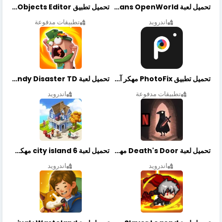
تحميل لعبة Gangstar New Orleans OpenWorld مهكرة أخر إصدار
تحميل تطبيق Retouch Remove Objects Editor مهكرة اخر إصدار
اندرويد
تطبيقات مدفوعة
تحميل تطبيق PhotoFix مهكر آخر إصدار
تحميل لعبة Candy Disaster TD مهكرة اخر إصدار
تطبيقات مدفوعة
اندرويد
تحميل لعبة Death's Door مهكرة أخر إصدار
تحميل لعبة city island 6 مهكرة أخر إصدار
اندرويد
اندرويد