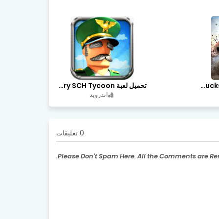
تحميل لعبة Trucks Off Road مهكرة اخر اصدار
تحميل لعبة Idle Military SCH Tycoon مهكرة آخر إصدار
اندرويد
0 تعليقات