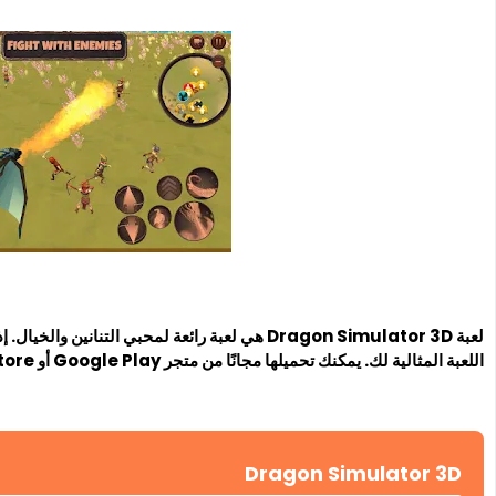
لعبة Dragon Simulator 3D هي لعبة رائعة لمحبي التن
اللعبة المثالية لك. يمكنك تحميلها مجانًا من متجر Google Play أو App Store ، جربها الآن وانضم إلى عالم التنانين المذهل.
Dragon Simulator 3D