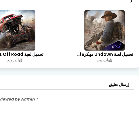
تحميل لعبة Undawn مهكرة للأندرويد أخر إصدار | تحميل مباشر + موارد غير محدودة
اندرويد
اندرويد
إرسال تعليق
* Please Don't Spam Here. All the Comments are Reviewed by Admin.