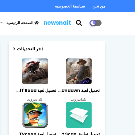
من نحن
سياسية الخصوصيه
newsnait
الصفحة الرئيسية
ٱخر التحديثات
تحميل لعبة Undawn مهكرة للأندرويد أخر إصدار | تحميل مباشر + موارد غير محدودة
تحميل لعبة Trucks Off Road مهكرة اخر اصدار
اندرويد
اندرويد
تحميل تطبيق vFlat Scan مهكر آخر إصدار
تحميل لعبة Idle Military SCH Tycoon مهكرة آخر إصدار