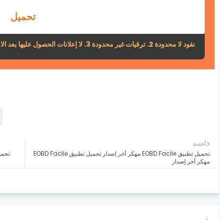
تحميل
نقود لا محدودة 2. ترقيات غير محدودة 3. لا إعلانات الحصول عليها بعد الانتهاء من البرنامج التعليمي
أحدث
تحميل تطبيق EOBD Facile مهكر أخر إصدار تحميل تطبيق EOBD Facile
مهكر أخر إصدار