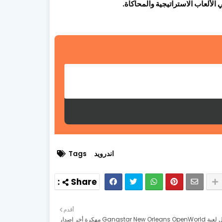
اندرويد
Tags
أقدم
تحميل لعبة Gangstar New Orleans OpenWorld مهكرة أخر إصدار