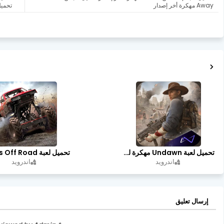
Away مهكرة أخر إصدار
تحميل لعبة ans OpenWorld
تحميل لعبة Undawn مهكرة للأندرويد أخر إصدار | تحميل مباشر + موارد غير محدودة
اندرويد
اندرويد
إرسال تعليق