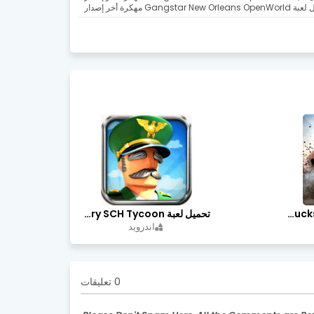
Gangstar New Orle مهكرة أخر إصدار
تحميل لعبة Trucks Off Road مهكرة اخر اصدار
تحميل لعبة Idle Military SCH Tycoon مهكرة آخر إصدار
اندرويد
0 تعليقات