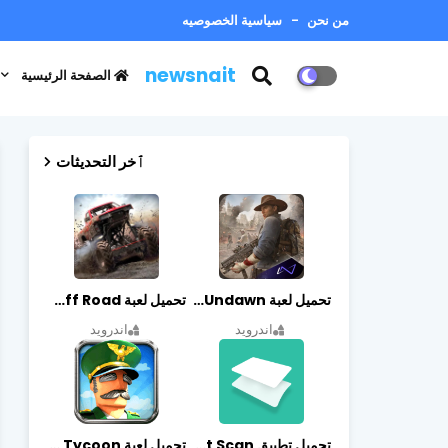
من نحن
سياسية الخصوصيه
newsnait
الصفحة الرئيسية
ٱخر التحديثات
تحميل لعبة Undawn مهكرة للأندرويد أخر إصدار | تحميل مباشر + موارد غير محدودة
تحميل لعبة Trucks Off Road مهكرة اخر اصدار
اندرويد
اندرويد
تحميل تطبيق vFlat Scan مهكر آخر إصدار
تحميل لعبة Idle Military SCH Tycoon مهكرة آخر إصدار