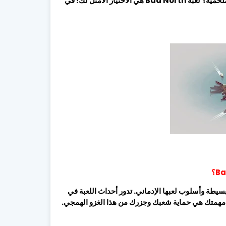
هل تبحث عن لعبة استراتيجية تجعلك تعيش تجربة قيادة جيش في معارك ملحمية؟ لعبة Bad North هي الاختيار الأمثل لك! في
ا البسيطة وأسلوب لعبها الإدماني. تدور أحداث اللعبة في
 مهمتك هي حماية شعبك وجزرك من هذا الغزو الهمجي.