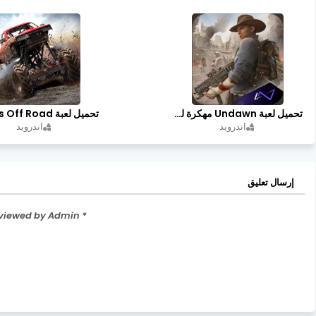
تحميل لعبة Undawn مهكرة للأندرويد أخر إصدار | تحميل مباشر + موارد غير محدودة
اندرويد
اندرويد
إرسال تعليق
* Please Don't Spam Here. All the Comments are Reviewed by Admin.