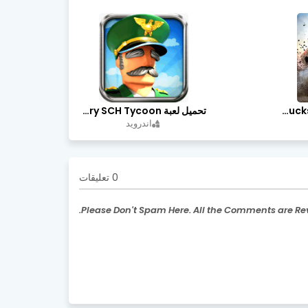
تحميل لعبة Trucks Off Road مهكرة اخر اصدار
تحميل لعبة Idle Military SCH Tycoon مهكرة آخر إصدار
اندرويد
0 تعليقات