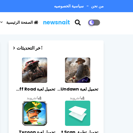
من نحن
سياسية الخصوصيه
newsnait
الصفحة الرئيسية
ٱخر التحديثات
تحميل لعبة Undawn مهكرة للأندرويد أخر إصدار | تحميل مباشر + موارد غير محدودة
تحميل لعبة Trucks Off Road مهكرة اخر اصدار
اندرويد
اندرويد
تحميل تطبيق vFlat Scan مهكر آخر إصدار
تحميل لعبة Idle Military SCH Tycoon مهكرة آخر إصدار