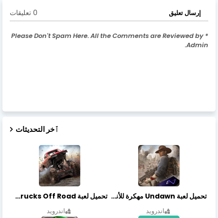
0 تعليقات
إرسال تعليق
* Please Don't Spam Here. All the Comments are Reviewed by
Admin.
ٱخر التحديثات
تحميل لعبة Undawn مهكرة للأندرويد أخر إصدار | تحميل مباشر + موارد غير محدودة
تحميل لعبة Trucks Off Road مهكرة اخر اصدار
اندرويد
اندرويد