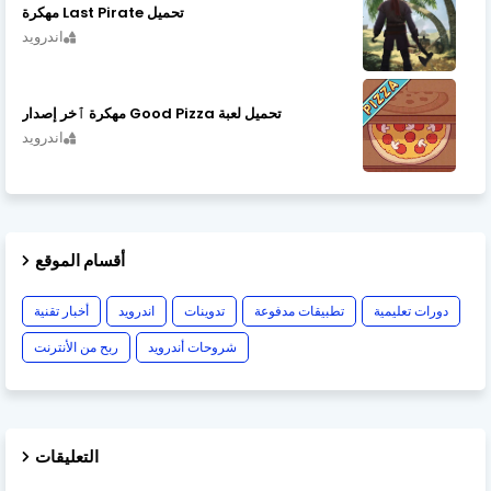
تحميل Last Pirate مهكرة
اندرويد
تحميل لعبة Good Pizza مهكرة ٱخر إصدار
اندرويد
أقسام الموقع
دورات تعليمية
تطبيقات مدفوعة
تدوينات
اندرويد
أخبار تقنية
شروحات أندرويد
ربح من الأنترنت
التعليقات