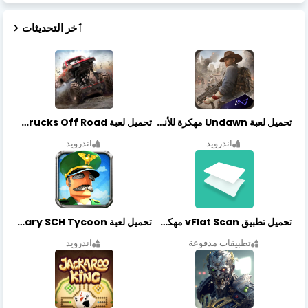
ٱخر التحديثات
تحميل لعبة Undawn مهكرة للأندرويد أخر إصدار | تحميل مباشر + موارد غير محدودة
تحميل لعبة Trucks Off Road مهكرة اخر اصدار
اندرويد
اندرويد
تحميل تطبيق vFlat Scan مهكر آخر إصدار
تحميل لعبة Idle Military SCH Tycoon مهكرة آخر إصدار
تطبيقات مدفوعة
اندرويد