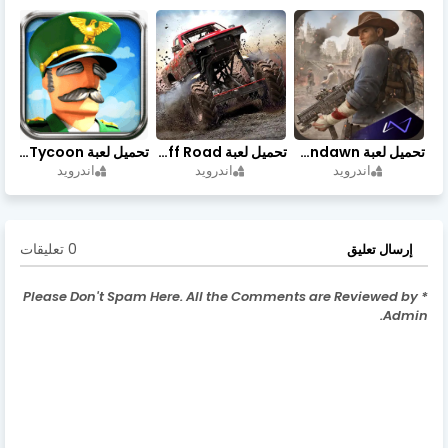
تحميل لعبة Undawn مهكرة للأندرويد أخر إصدار | تحميل مباشر + موارد غير محدودة
تحميل لعبة Trucks Off Road مهكرة اخر اصدار
تحميل لعبة Idle Military SCH Tycoon مهكرة آخر إصدار
اندرويد
اندرويد
اندرويد
0 تعليقات
إرسال تعليق
* Please Don't Spam Here. All the Comments are Reviewed by
Admin.