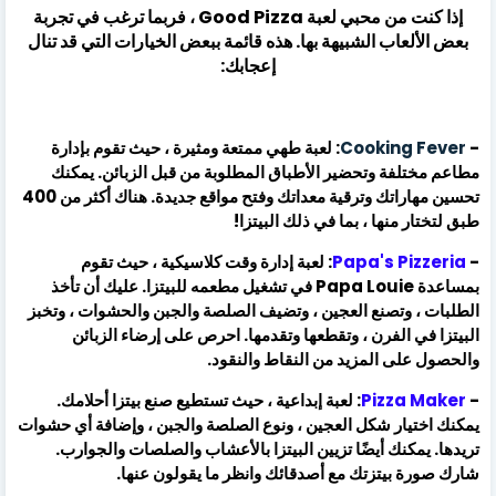
إذا كنت من محبي لعبة Good Pizza ، فربما ترغب في تجربة
بعض الألعاب الشبيهة بها. هذه قائمة ببعض الخيارات التي قد تنال
إعجابك:
-
Cooking Fever
: لعبة طهي ممتعة ومثيرة ، حيث تقوم بإدارة
مطاعم مختلفة وتحضير الأطباق المطلوبة من قبل الزبائن. يمكنك
تحسين مهاراتك وترقية معداتك وفتح مواقع جديدة. هناك أكثر من 400
طبق لتختار منها ، بما في ذلك البيتزا!
-
Papa's Pizzeria
: لعبة إدارة وقت كلاسيكية ، حيث تقوم
بمساعدة Papa Louie في تشغيل مطعمه للبيتزا. عليك أن تأخذ
الطلبات ، وتصنع العجين ، وتضيف الصلصة والجبن والحشوات ، وتخبز
البيتزا في الفرن ، وتقطعها وتقدمها. احرص على إرضاء الزبائن
والحصول على المزيد من النقاط والنقود.
-
Pizza Maker
: لعبة إبداعية ، حيث تستطيع صنع بيتزا أحلامك.
يمكنك اختيار شكل العجين ، ونوع الصلصة والجبن ، وإضافة أي حشوات
تريدها. يمكنك أيضًا تزيين البيتزا بالأعشاب والصلصات والجوارب.
شارك صورة بيتزتك مع أصدقائك وانظر ما يقولون عنها.