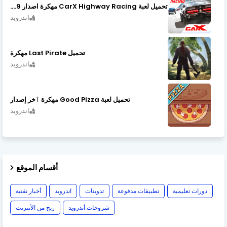
تحميل لعبة CarX Highway Racing مهكرة اصدار v1.74.9
اندرويد
تحميل Last Pirate مهكرة
اندرويد
تحميل لعبة Good Pizza مهكرة ٱخر إصدار
اندرويد
أقسام الموقع
دورات تعليمية
تطبيقات مدفوعة
تدوينات
اندرويد
أخبار تقنية
شروحات أندرويد
ربح من الأنترنت