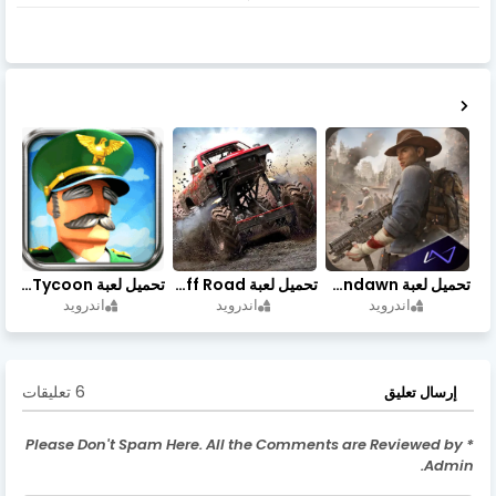
تحميل لعبة Undawn مهكرة للأندرويد أخر إصدار | تحميل مباشر + موارد غير محدودة
تحميل لعبة Trucks Off Road مهكرة اخر اصدار
تحميل لعبة Idle Military SCH Tycoon مهكرة آخر إصدار
اندرويد
اندرويد
اندرويد
6 تعليقات
إرسال تعليق
* Please Don't Spam Here. All the Comments are Reviewed by
Admin.