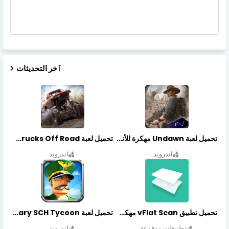
ٱخر التحديثات
تحميل لعبة Undawn مهكرة للأندرويد أخر إصدار | تحميل مباشر + موارد غير محدودة
تحميل لعبة Trucks Off Road مهكرة اخر اصدار
اندرويد
اندرويد
تحميل تطبيق vFlat Scan مهكر آخر إصدار
تحميل لعبة Idle Military SCH Tycoon مهكرة آخر إصدار
تطبيقات مدفوعة
اندرويد