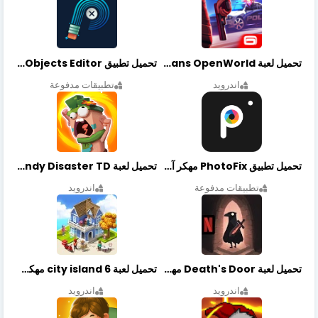
تحميل لعبة Gangstar New Orleans OpenWorld مهكرة أخر إصدار
تحميل تطبيق Retouch Remove Objects Editor مهكرة اخر إصدار
اندرويد
تطبيقات مدفوعة
تحميل تطبيق PhotoFix مهكر آخر إصدار
تحميل لعبة Candy Disaster TD مهكرة اخر إصدار
تطبيقات مدفوعة
اندرويد
تحميل لعبة Death's Door مهكرة أخر إصدار
تحميل لعبة city island 6 مهكرة أخر إصدار
اندرويد
اندرويد