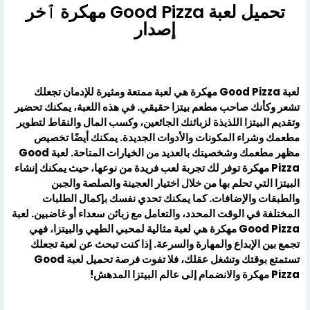
تحميل لعبة Good Pizza مهكرة ٱخر
إصدار
لعبة Good Pizza مهكرة هي لعبة ممتعة ومثيرة للإدمان تجعلك
تشعر وكأنك صاحب مطعم بيتزا حقيقي. في هذه اللعبة، يمكنك تحضير
وتقديم البيتزا اللذيذة لزبائنك الجائعين، وكسب المال والنقاط لتطوير
مطعمك وشراء المكونات والأدوات الجديدة. يمكنك أيضًا تخصيص
مظهر مطعمك وشخصيتك بالعديد من الخيارات المتاحة. لعبة Good
Pizza مهكرة توفر لك تجربة لعب فريدة من نوعها، حيث يمكنك إنشاء
البيتزا التي تحلم بها من خلال اختيار العجينة والصلصة والجبن
والطبقات والإضافات. كما يمكنك تحدي نفسك بإكمال الطلبات
المختلفة في الوقت المحدد، والتعامل مع زبائن سعداء أو غاضبين. لعبة
Good Pizza مهكرة هي لعبة مثالية لمحبي الطهي والبيتزا، فهي
تجمع بين الإبداع والمهارة والسرعة. إذا كنت تبحث عن لعبة تجعلك
تستمتع بوقتك وتشغل عقلك، فلا تفوت فرصة تحميل لعبة Good
Pizza مهكرة والانضمام إلى عالم البيتزا المدهش!