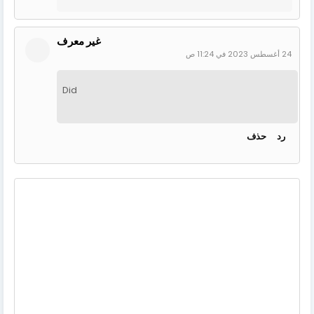
غير معرف
24 أغسطس 2023 في 11:24 ص
Did
رد
حذف