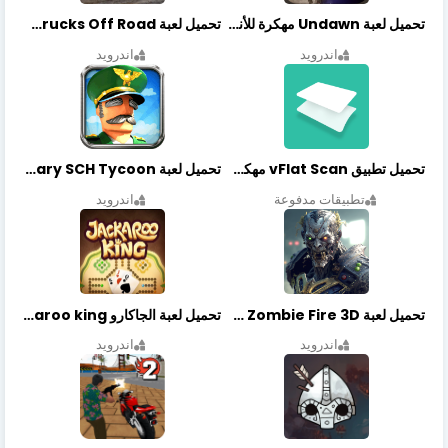
تحميل لعبة Undawn مهكرة للأندرويد أخر إصدار | تحميل مباشر + موارد غير محدودة
تحميل لعبة Trucks Off Road مهكرة اخر اصدار
اندرويد
اندرويد
تحميل تطبيق vFlat Scan مهكر آخر إصدار
تحميل لعبة Idle Military SCH Tycoon مهكرة آخر إصدار
تطبيقات مدفوعة
اندرويد
تحميل لعبة Zombie Fire 3D مهكرة آخر إصدار
تحميل لعبة الجاكارو jackaroo king آخر إصدار
اندرويد
اندرويد