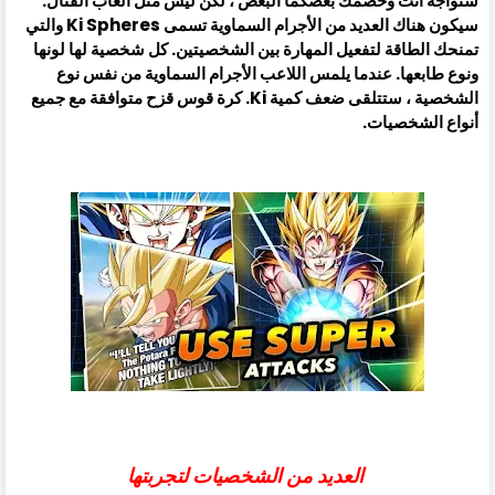
ستواجه أنت وخصمك بعضكما البعض ، لكن ليس مثل ألعاب القتال.
سيكون هناك العديد من الأجرام السماوية تسمى Ki Spheres والتي
تمنحك الطاقة لتفعيل المهارة بين الشخصيتين. كل شخصية لها لونها
ونوع طابعها. عندما يلمس اللاعب الأجرام السماوية من نفس نوع
الشخصية ، ستتلقى ضعف كمية Ki. كرة قوس قزح متوافقة مع جميع
أنواع الشخصيات.
العديد من الشخصيات لتجربتها