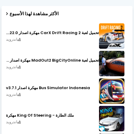
الأكثر مشاهدة لهذا الأسبوع
تحميل لعبة CarX Drift Racing 2 مهكرة اصدار v1.22.0
اندرويد
تحميل لعبة MadOut2 BigCityOnline مهكرة اصدار v10.48
اندرويد
Bus Simulator Indonesia مهكرة اصدار v3.7.1
اندرويد
ملك الطارة - King Of Steering مهكرة
اندرويد