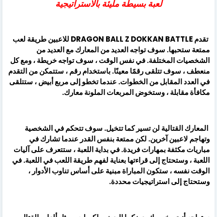
لعبة بسيطة مليئة بالاستراتيجية
تقدم DRAGON BALL Z DOKKAN BATTLE للاعبين طريقة لعب
ممتعة ستحبها. سوف تواجه العديد من المعارك مع العديد من
الشخصيات المختلفة. في نفس الوقت ، سوف تواجه خريطة ، ومع كل
منعطف ، سوف تتلقى رقمًا معينًا. باستخدام رقم ، ستتمكن من التقدم
في العدد المقابل من الخطوات. عندما تخطو إلى مربع أبيض ، ستتلقى
مكافأة مقابلة ، وستخوض المربعات الملونة معارك.
المعارك القتالية لن تسير كما تتخيل. سوف تتحكم في الشخصية
وتهاجم لاعبين آخرين. لكن ممتعة بنفس القدر عندما تشارك في
مباريات مكثفة بمهارات فريدة. في بداية اللعبة ، ستتعرف على آليات
اللعبة ، وستحتاج إلى قراءتها بعناية لفهم طريقة اللعب في اللعبة. في
الوقت نفسه ، ستكون المباراة مبنية على أساس تناوب الأدوار ،
وستحتاج إلى استراتيجيات محددة.