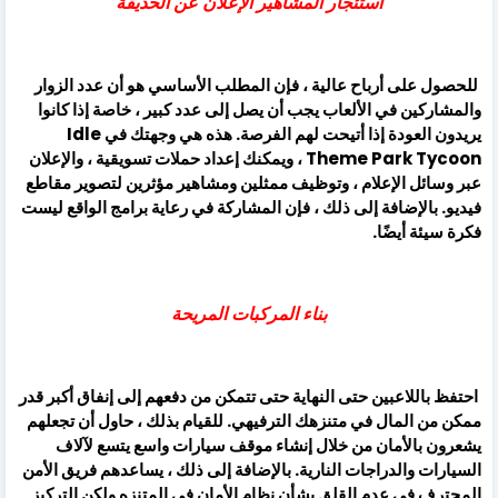
استئجار المشاهير الإعلان عن الحديقة
للحصول على أرباح عالية ، فإن المطلب الأساسي هو أن عدد الزوار
والمشاركين في الألعاب يجب أن يصل إلى عدد كبير ، خاصة إذا كانوا
يريدون العودة إذا أتيحت لهم الفرصة. هذه هي وجهتك في Idle
Theme Park Tycoon ، ويمكنك إعداد حملات تسويقية ، والإعلان
عبر وسائل الإعلام ، وتوظيف ممثلين ومشاهير مؤثرين لتصوير مقاطع
فيديو. بالإضافة إلى ذلك ، فإن المشاركة في رعاية برامج الواقع ليست
فكرة سيئة أيضًا.
بناء المركبات المريحة
احتفظ باللاعبين حتى النهاية حتى تتمكن من دفعهم إلى إنفاق أكبر قدر
ممكن من المال في متنزهك الترفيهي. للقيام بذلك ، حاول أن تجعلهم
يشعرون بالأمان من خلال إنشاء موقف سيارات واسع يتسع لآلاف
السيارات والدراجات النارية. بالإضافة إلى ذلك ، يساعدهم فريق الأمن
المحترف في عدم القلق بشأن نظام الأمان في المتنزه ولكن التركيز