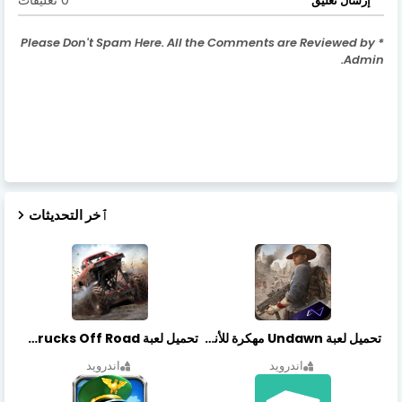
0 تعليقات
إرسال تعليق
* Please Don't Spam Here. All the Comments are Reviewed by
Admin.
ٱخر التحديثات
تحميل لعبة Undawn مهكرة للأندرويد أخر إصدار | تحميل مباشر + موارد غير محدودة
تحميل لعبة Trucks Off Road مهكرة اخر اصدار
اندرويد
اندرويد