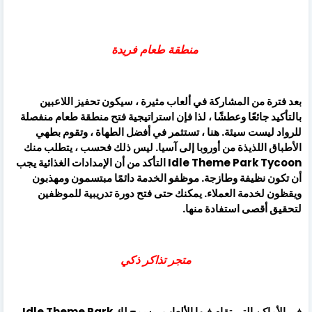
منطقة طعام فريدة
بعد فترة من المشاركة في ألعاب مثيرة ، سيكون تحفيز اللاعبين
بالتأكيد جائعًا وعطشًا ، لذا فإن استراتيجية فتح منطقة طعام منفصلة
للرواد ليست سيئة. هنا ، تستثمر في أفضل الطهاة ، وتقوم بطهي
الأطباق اللذيذة من أوروبا إلى آسيا. ليس ذلك فحسب ، يتطلب منك
Idle Theme Park Tycoon التأكد من أن الإمدادات الغذائية يجب
أن تكون نظيفة وطازجة. موظفو الخدمة دائمًا مبتسمون ومهذبون
ويقظون لخدمة العملاء. يمكنك حتى فتح دورة تدريبية للموظفين
لتحقيق أقصى استفادة منها.
متجر تذاكر ذكي
في الأماكن التي تقام فيها الألعاب ، يسمح لك Idle Theme Park