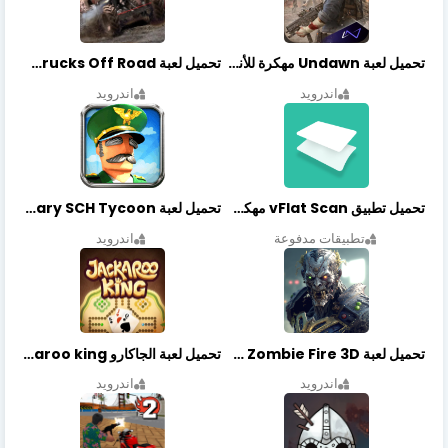
تحميل لعبة Undawn مهكرة للأندرويد أخر إصدار | تحميل مباشر + موارد غير محدودة
تحميل لعبة Trucks Off Road مهكرة اخر اصدار
اندرويد
اندرويد
تحميل تطبيق vFlat Scan مهكر آخر إصدار
تحميل لعبة Idle Military SCH Tycoon مهكرة آخر إصدار
تطبيقات مدفوعة
اندرويد
تحميل لعبة Zombie Fire 3D مهكرة آخر إصدار
تحميل لعبة الجاكارو jackaroo king آخر إصدار
اندرويد
اندرويد