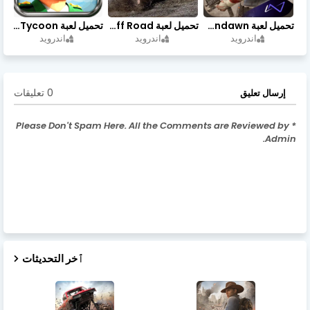
تحميل لعبة Undawn مهكرة للأندرويد أخر إصدار | تحميل مباشر + موارد غير محدودة
تحميل لعبة Trucks Off Road مهكرة اخر اصدار
تحميل لعبة Idle Military SCH Tycoon مهكرة آخر إصدار
اندرويد
اندرويد
اندرويد
0 تعليقات
إرسال تعليق
* Please Don't Spam Here. All the Comments are Reviewed by
Admin.
ٱخر التحديثات