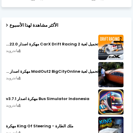
الأكثر مشاهدة لهذا الأسبوع
تحميل لعبة CarX Drift Racing 2 مهكرة اصدار v1.22.0
اندرويد
تحميل لعبة MadOut2 BigCityOnline مهكرة اصدار v10.48
اندرويد
Bus Simulator Indonesia مهكرة اصدار v3.7.1
اندرويد
ملك الطارة - King Of Steering مهكرة
اندرويد