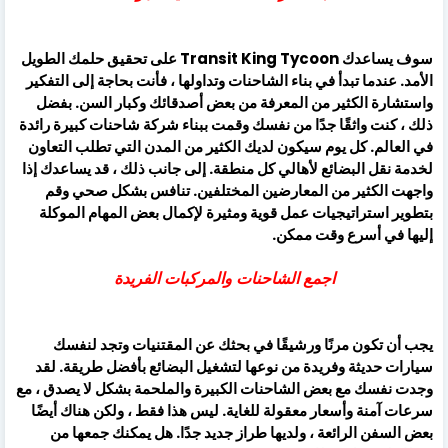
سوف يساعدك Transit King Tycoon على تحقيق حلمك الطويل
الأمد. عندما تبدأ في بناء الشاحنات وتداولها ، فأنت بحاجة إلى التفكير
واستشارة الكثير من المعرفة من بعض أصدقائك وكبار السن. بفضل
ذلك ، كنت واثقًا جدًا من نفسك وقمت ببناء شركة شاحنات كبيرة رائدة
في العالم. كل يوم سيكون لديك الكثير من المدن التي تطلب التعاون
لخدمة نقل البضائع لأهالي كل منطقة. إلى جانب ذلك ، قد يساعدك إذا
واجهت الكثير من المعارضين المختلفين. تنافس بشكل صحي وقم
بتطوير استراتيجيات عمل قوية ومثيرة لإكمال بعض المهام الموكلة
إليها في أسرع وقت ممكن.
اجمع الشاحنات والمركبات الفريدة
يجب أن تكون مرنًا ورشيقًا في بحثك عن المقتنيات وتجد لنفسك
سيارات حديثة وفريدة من نوعها لتشغيل البضائع بأفضل طريقة. لقد
وجدت نفسك مع بعض الشاحنات الكبيرة والملحمة بشكل لا يصدق ، مع
سرعات آمنة وأسعار معقولة للغاية. ليس هذا فقط ، ولكن هناك أيضًا
بعض السفن الرائعة ، ولديها طراز جديد جدًا. هل يمكنك جمعها من