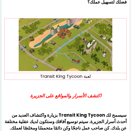
فضلك لتسهيل عملك؟
لعبة Transit King Tycoon
اكتشف الأسرار والمواقع على الجزيرة
سيسمح لك Transit King Tycoon بزيارة واكتشاف العديد من
أحدث أسرار الجزيرة. سيتم توسيع آفاقك وستكون لديك عقلية مختلفة
عن بلدك. كن صاحب عمل ناجحًا وكن دائمًا متحمسًا ومخلصًا لعملك.