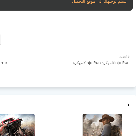
سيتم توجيهك الى موقع التحميل
أحدث
Kinja Run مهكرة Kinja Run مهكرة