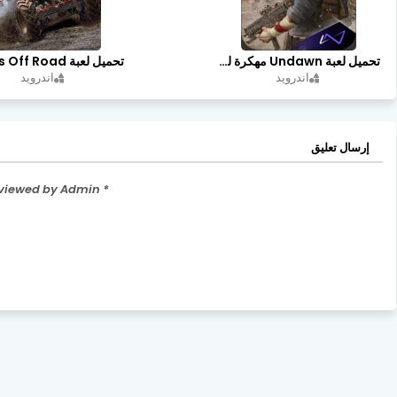
تحميل لعبة Undawn مهكرة للأندرويد أخر إصدار | تحميل مباشر + موارد غير محدودة
اندرويد
اندرويد
إرسال تعليق
* Please Don't Spam Here. All the Comments are Reviewed by Admin.