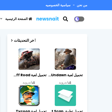
من نحن
سياسية الخصوصيه
newsnait
الصفحة الرئيسية
ٱخر التحديثات
تحميل لعبة Undawn مهكرة للأندرويد أخر إصدار | تحميل مباشر + موارد غير محدودة
تحميل لعبة Trucks Off Road مهكرة اخر اصدار
اندرويد
اندرويد
تحميل تطبيق vFlat Scan مهكر آخر إصدار
تحميل لعبة Idle Military SCH Tycoon مهكرة آخر إصدار