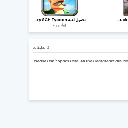
تحميل لعبة Trucks Off Road مهكرة اخر اصدار
تحميل لعبة Idle Military SCH Tycoon مهكرة آخر إصدار
اندرويد
0 تعليقات