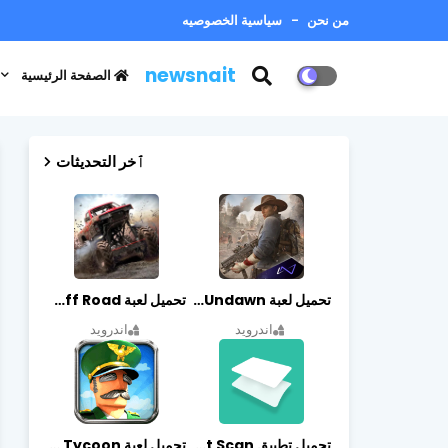
من نحن
سياسية الخصوصيه
newsnait
الصفحة الرئيسية
ٱخر التحديثات
تحميل لعبة Undawn مهكرة للأندرويد أخر إصدار | تحميل مباشر + موارد غير محدودة
تحميل لعبة Trucks Off Road مهكرة اخر اصدار
اندرويد
اندرويد
تحميل تطبيق vFlat Scan مهكر آخر إصدار
تحميل لعبة Idle Military SCH Tycoon مهكرة آخر إصدار