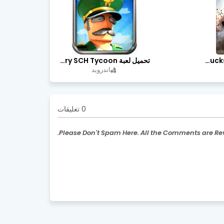
تحميل لعبة Trucks Off Road مهكرة اخر اصدار
تحميل لعبة Idle Military SCH Tycoon مهكرة آخر إصدار
اندرويد
0 تعليقات