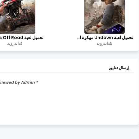
تحميل لعبة Undawn مهكرة للأندرويد أخر إصدار | تحميل مباشر + موارد غير محدودة
اندرويد
اندرويد
إرسال تعليق
* Please Don't Spam Here. All the Comments are Reviewed by Admin.