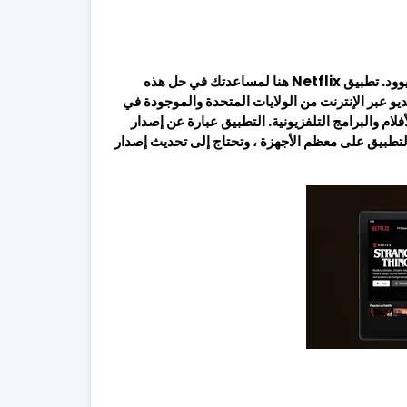
ليس لديك وقت للذهاب إلى السينما لمشاهدة الأفلام الرائجة والأفلام هوليوود. تطبيق Netflix هنا لمساعدتك في حل هذه
يو عبر الإنترنت من الولايات المتحدة والموجودة في
الأفلام والبرامج التلفزيونية. التطبيق عبارة عن إصدار
اللوحي تم تطويره بواسطة الشركة الأم ، Netflix. يعمل التطبيق على معظم الأجهزة ، وتحتاج إلى تحديث إصدار