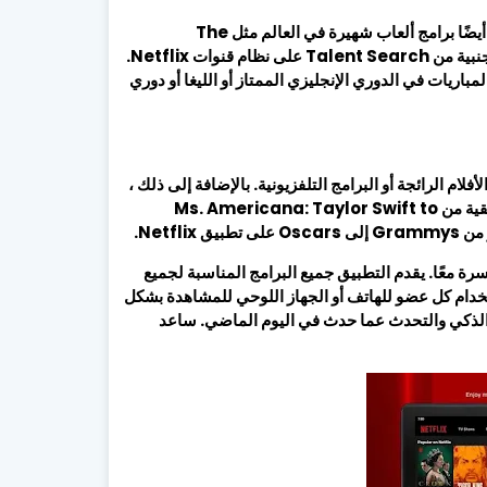
يمتلك التطبيق نظام قنوات تلفزيونية من حوالي 200 دولة ومنطقة. تتوفر أيضًا برامج ألعاب شهيرة في العالم مثل The
Mysterious Factor أو The Voice أو Chef King أو الإصدارات الأجنبية من Talent Search على نظام قنوات Netflix.
باريات في الدوري الإنجليزي الممتاز أو الليغا أو دوري
يحتوي إلا على محتوى مثل الأفلام الرائجة أو البرامج التلفزيونية. بالإضافة إلى ذلك ،
يحتوي التطبيق أيضًا على سلسلة وثائقية فريدة لا يمكنك تفويتها. أفلام وثائقية من Ms. Americana: Taylor Swift to
راد الأسرة معًا. يقدم التطبيق جميع البرامج المناسبة لجميع
استخدام كل عضو للهاتف أو الجهاز اللوحي للمشاهدة بشكل
يون الذكي والتحدث عما حدث في اليوم الماضي. ساعد