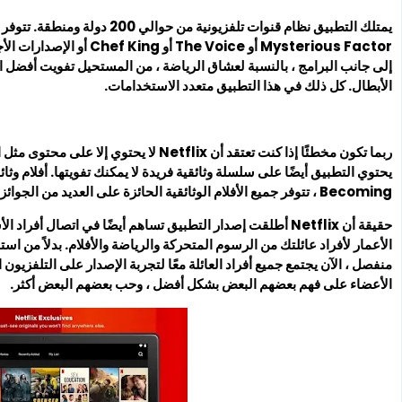
إلى جانب البرامج ، بالنسبة لعشاق الرياضة ، من المستحيل تفويت أفضل الم
الأبطال. كل ذلك في هذا التطبيق متعدد الاستخدامات.
ربما تكون مخطئًا إذا كنت تعتقد أن Netflix لا 
Becoming ، تتوفر جميع الأفلام الوثائقية الحائزة على العديد من الجوائز من Grammys إلى Oscars على تطبيق Netflix.
حقيقة أن Netflix أطلقت إصدار التطبيق تساهم أيضًا في اتصال أف
الأعمار لأفراد عائلتك من الرسوم المتحركة والرياضة والأفلام. بدلاً من 
منفصل ، الآن يجتمع جميع أفراد العائلة معًا لتجربة الإصدار على التلفز
الأعضاء على فهم بعضهم البعض بشكل أفضل ، وحب بعضهم البعض أكثر.