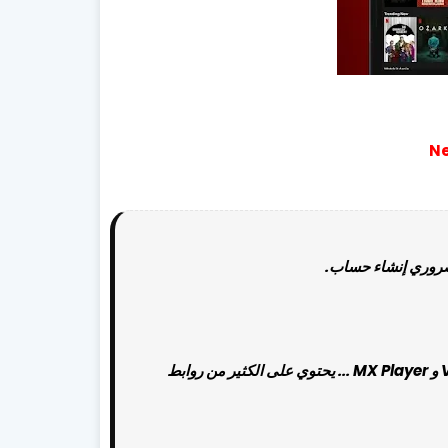
ضروري إنشاء حساب.
SV3 ، SV5: يمكنك نسخ رابط الفيلم وتشغيله على مشغل آخر مثل VLC و MX Player ... يحتوي على الكثير من روابط