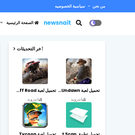
من نحن
سياسية الخصوصيه
newsnait
الصفحة الرئيسية
ٱخر التحديثات
تحميل لعبة Undawn مهكرة للأندرويد أخر إصدار | تحميل مباشر + موارد غير محدودة
تحميل لعبة Trucks Off Road مهكرة اخر اصدار
اندرويد
اندرويد
تحميل تطبيق vFlat Scan مهكر آخر إصدار
تحميل لعبة Idle Military SCH Tycoon مهكرة آخر إصدار