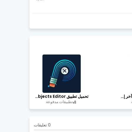
تحميل تطبيق FilmPlus أخر إصدار
تحميل تطبيق Retouch Remove Objects Editor مهكرة اخر إصدار
تطبيقات مدفوعة
0 تعليقات