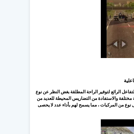
علية
MadOut2 BigCity أيضًا بالكثير من التفاعل الرائع لتوفير الراحة المطلقة بغض النظر عن نوع
حة مختلفة والاستفادة من التضاريس المحيطة للعديد من
كل نوع من المركبات ، مما يسمح لهم بأداء عدد لا يحصى