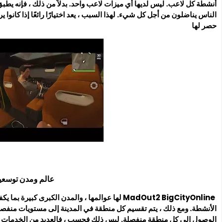
أنشطة كل لاعب. ليس لديها أي ميزات لاعب واحد. بدلاً من ذلك ، فإنه يطبق 
الناس يناضلون من أجل كل شيء. لهذا السبب ، يعد اختيارًا رائعًا إذا كانوا 
حصر لها
عالم ومدن توسعي
MadOut2 BigCityOnline لها عوالمها ، والمدن الكبرى 
الأنشطة. ومع ذلك ، يتم تقسيم كل منطقة في المدينة إلى مستويات منفصلة 
الوصول إلى كل منطقة منفصلة. ليس ذلك فحسب ، فالعديد من الخدمات أو ال