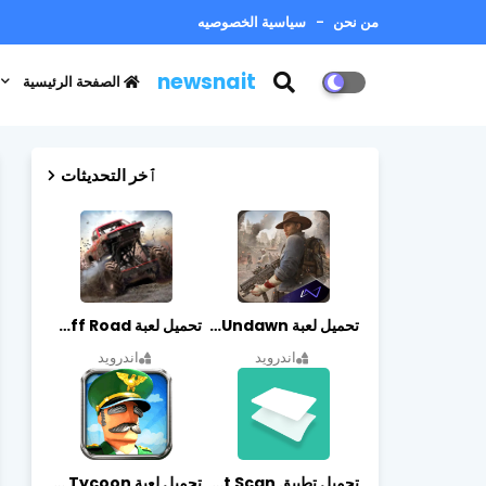
من نحن
سياسية الخصوصيه
newsnait
الصفحة الرئيسية
ٱخر التحديثات
تحميل لعبة Undawn مهكرة للأندرويد أخر إصدار | تحميل مباشر + موارد غير محدودة
تحميل لعبة Trucks Off Road مهكرة اخر اصدار
اندرويد
اندرويد
تحميل تطبيق vFlat Scan مهكر آخر إصدار
تحميل لعبة Idle Military SCH Tycoon مهكرة آخر إصدار