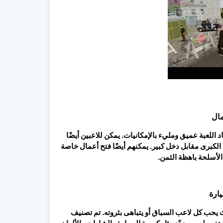
مال
للعبة عميق ومليء بالإمكانيات. يمكن للاعبين أيضًا
لكبرى مقابل دخل كبير. يمكنهم أيضًا فتح أعمال خاصة
الأسلحة باهظة الثمن.
ارة
لسيارة تقليدًا رائعًا في MadOut2 BigCityOnline ، حيث يحب كل لاعب السباق أو يتباهى بثروته. تم تصنيف