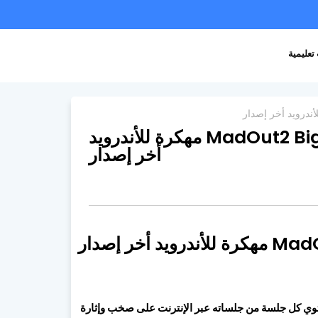
تعليمية
تحميل لعبة MadOut2 BigCityOnline مهكرة للأندرويد
أخر إصدار
ضباط حيث تحتوي كل جلسة من جلساته عبر الإنترنت على صخب وإثارة