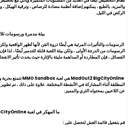
نظام التخصيص أيضًا في العديد من المستويات المتميزة ويأتي مع تخصيص 
والمزيد. بالطبع ، يمكنهم إضافة أنظمة مضادة للرصاص ، وترقية الهيكل ، و
الركض في الليل.
بيئة مدمرة ورسومات ثلاثية
الرسومات والتأثيرات المرئية هي أيضًا ذروة الفن لأنها تُظهر الواقعية ول
الرسومات من الدرجة الأولى ، ولكن بيئة اللعبة قابلة للتدمير أيضًا ، لذا ف
الفصائل ، فإن المطاردة أو المداهمة مليئة بالإثارة حيث يحدث تأثير الانفجار
MadOut2 BigCityOnline
المطلقة أثناء المشاركة في الأنشطة المختلفة. علاوة على ذلك ، تم تطوير 
عن اللاعبين بمحتواه الثري والمميز.
ما المهكر في لعبة MadOut2 BigCityOnline
قم بتفعيل قائمة الغش لتحصل على :