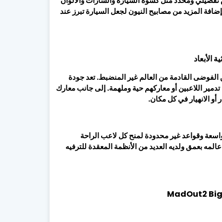
تفصيلي ومحدّد مثل كسوة السيارة والشارات والألوان
إضافة المزيد من مصابيح النيون لجعل السيارة تبرز عند
 الأبعاد
كن الفوضى القادمة من العالم غير المنضبط. تعد جودة
إن تدمير اللاعبين أو معاركهم حية وملهمة. إلى جانب معارك
 أو الانهيار في كل مكان.
 هي لعبة MMO Sandbox تتمتع بحرية واسعة وقواعد غير محدودة لمنح كل لاعب الراحة
عالمه بعمق ولديه العديد من الأنظمة المعقدة للترفيه