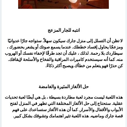
انتبه للجار المزعج
لا تظن أن التسلل إلى منزل جارك سيكون سهلاً. ستواجه جارًا عدوانيًا
ومزعجًا يحاول إفساد خططك. عندما يسمع صوتك أو يشعر بحضورك ،
سيطاردك بلا رحمة. لذلك ، عليك أن تجد طرقًا لإخفاء نفسك أو الهروب
منه. كما أنه سيستخدم كاميرات المراقبة والفخاخ والأسلحة لإيقافك.
كن حذرًا فهو يتعلم من خطأك ويصبح أكثر ذكاءً.
حل الألغاز المثيرة والغامضة
هذه اللعبة ليست مجرد لعبة مطاردة بسيطة ، بل هي أيضًا لعبة تحديات
عقلية. ستحتاج إلى حل الألغاز المختلفة التي تظهر في المنزل لفتح
الأبواب والأقفال والأسرار. كما أن هذه الألغاز ستساعدك على فهم
قصة جارك وماضيه. هذه اللعبة تثير اهتمامك وتشوقك بشكل كبير.