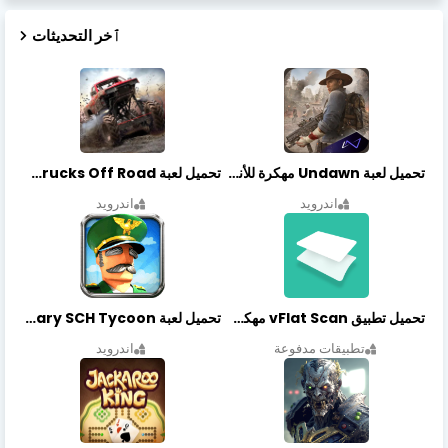
ٱخر التحديثات
تحميل لعبة Undawn مهكرة للأندرويد أخر إصدار | تحميل مباشر + موارد غير محدودة
تحميل لعبة Trucks Off Road مهكرة اخر اصدار
اندرويد
اندرويد
تحميل تطبيق vFlat Scan مهكر آخر إصدار
تحميل لعبة Idle Military SCH Tycoon مهكرة آخر إصدار
تطبيقات مدفوعة
اندرويد