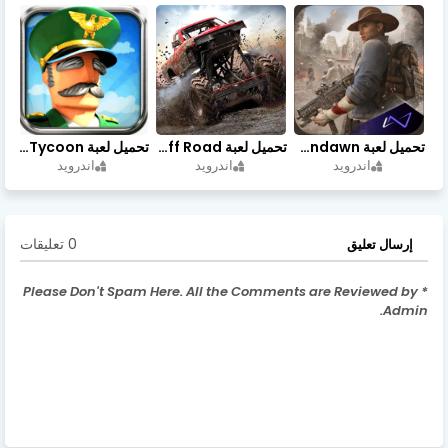
تحميل لعبة Undawn مهكرة للأندرويد أخر إصدار | تحميل مباشر + موارد غير محدودة
تحميل لعبة Trucks Off Road مهكرة اخر اصدار
تحميل لعبة Idle Military SCH Tycoon مهكرة آخر إصدار
اندرويد
اندرويد
اندرويد
0 تعليقات
إرسال تعليق
* Please Don't Spam Here. All the Comments are Reviewed by
Admin.