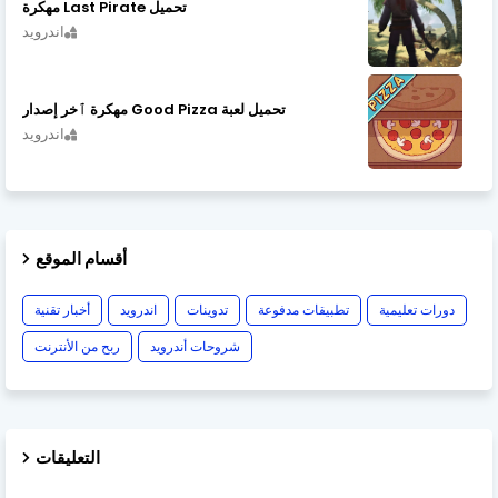
تحميل Last Pirate مهكرة
اندرويد
تحميل لعبة Good Pizza مهكرة ٱخر إصدار
اندرويد
أقسام الموقع
دورات تعليمية
تطبيقات مدفوعة
تدوينات
اندرويد
أخبار تقنية
شروحات أندرويد
ربح من الأنترنت
التعليقات