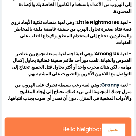
إلى الهروب من الأعداء باستخدام الكاميرا الخاصة بك والإضاءة
المحدودة.
- لعبة Little Nightmares: وهي لعبة منصات ثلاثية الأبعاد تروي
قصة فتاة صغيرة تحاول الهرب من سفينة غامضة مليئة بالمخاطر
والمطاردين. تحتاج إلى استخدام المنطق والإبداع للتغلب على
العقبات.
- لعبة Among Us: وهي لعبة اجتماعية ممتعة تجمع بين عناصر
الغموض والخيانة. تلعب دور أحد طاقم سفينة فضائية يحاول إكمال
مهامه ، لكن هناك مخرب واحد أو أكثر يحاول قتل الجميع. تحتاج إلى
التواصل مع اللاعبين الآخرين والتصويت على المشتبه بهم.
- لعبة
Granny
: وهي لعبة رعب بسيطة تجبرك على الهروب من
منزل جدتك المجنونة التي تريد قتلك. تحتاج إلى إيجاد المفاتيح
والأدوات المخفية في المنزل ، دون أن تصدر أي صوت يجذب انتباهها.
Hello Neighbor
تحميل