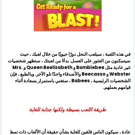
في هذه اللعبة ، سيلعب النحل دورًا حيويًا من خلال لعبك ، حيث
سيتمكنون من العثور على العسل. بدءًا من لعبتك ، ستظهر شخصيات
غير عادية مثل Bomblebee و Queen Beelizabeth و Mrs.
Webster و Beecasso والأصدقاء واحدًا تلو الآخر. وبالطبع ، فإن
الشخصيات الرئيسية ، Babees ، ستغني باستمرار بسعادة أثناء
قيامهم بعملهم.
طريقة اللعب بسيطة ولكنها جذابة للغاية
عادة ، سيكون الناس قلقين للغاية بشأن حقيقة أن الألعاب ذات نمط