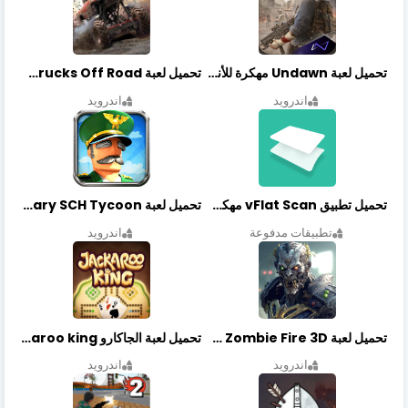
تحميل لعبة Undawn مهكرة للأندرويد أخر إصدار | تحميل مباشر + موارد غير محدودة
تحميل لعبة Trucks Off Road مهكرة اخر اصدار
اندرويد
اندرويد
تحميل تطبيق vFlat Scan مهكر آخر إصدار
تحميل لعبة Idle Military SCH Tycoon مهكرة آخر إصدار
تطبيقات مدفوعة
اندرويد
تحميل لعبة Zombie Fire 3D مهكرة آخر إصدار
تحميل لعبة الجاكارو jackaroo king آخر إصدار
اندرويد
اندرويد