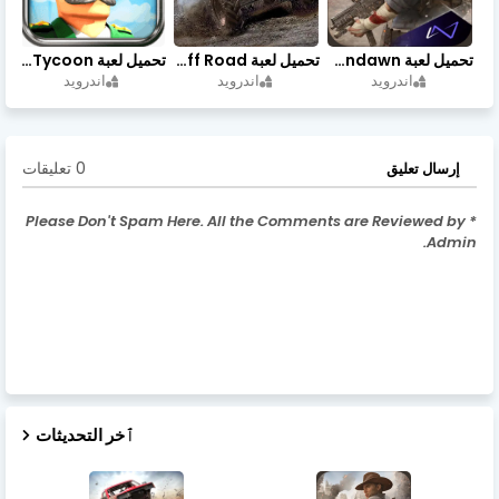
تحميل لعبة Undawn مهكرة للأندرويد أخر إصدار | تحميل مباشر + موارد غير محدودة
تحميل لعبة Trucks Off Road مهكرة اخر اصدار
تحميل لعبة Idle Military SCH Tycoon مهكرة آخر إصدار
اندرويد
اندرويد
اندرويد
0 تعليقات
إرسال تعليق
* Please Don't Spam Here. All the Comments are Reviewed by
Admin.
ٱخر التحديثات