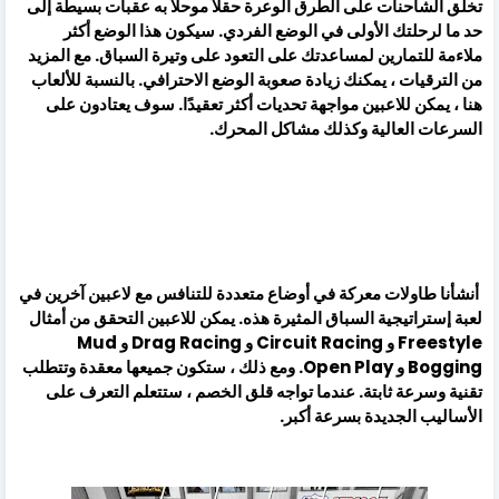
تخلق الشاحنات على الطرق الوعرة حقلاً موحلًا به عقبات بسيطة إلى
حد ما لرحلتك الأولى في الوضع الفردي. سيكون هذا الوضع أكثر
ملاءمة للتمارين لمساعدتك على التعود على وتيرة السباق. مع المزيد
من الترقيات ، يمكنك زيادة صعوبة الوضع الاحترافي. بالنسبة للألعاب
هنا ، يمكن للاعبين مواجهة تحديات أكثر تعقيدًا. سوف يعتادون على
السرعات العالية وكذلك مشاكل المحرك.
أنشأنا طاولات معركة في أوضاع متعددة للتنافس مع لاعبين آخرين في
لعبة إستراتيجية السباق المثيرة هذه. يمكن للاعبين التحقق من أمثال
Freestyle و Circuit Racing و Drag Racing و Mud
Bogging و Open Play. ومع ذلك ، ستكون جميعها معقدة وتتطلب
تقنية وسرعة ثابتة. عندما تواجه قلق الخصم ، ستتعلم التعرف على
الأساليب الجديدة بسرعة أكبر.