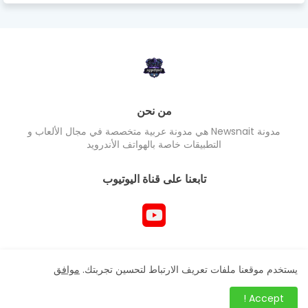
من نحن
مدونة Newsnait هي مدونة عربية متخصصة في مجال الألعاب و
التطبيقات خاصة بالهواتف الأندرويد
تابعنا على قناة اليوتيوب
جميع حقوق المدونة محفوظ Newsnait ©
يستخدم موقعنا ملفات تعريف الارتباط لتحسين تجربتك.
موافق
Accept !
.post-filter .entery-title a, .storeStory .entry-title a,