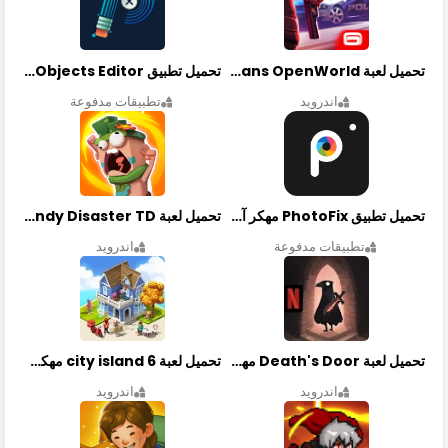
تحميل لعبة Gangstar New Orleans OpenWorld مهكرة أخر إصدار
تحميل تطبيق Retouch Remove Objects Editor مهكرة اخر إصدار
اندرويد
تطبيقات مدفوعة
تحميل تطبيق PhotoFix مهكر آخر إصدار
تحميل لعبة Candy Disaster TD مهكرة اخر إصدار
تطبيقات مدفوعة
اندرويد
تحميل لعبة Death's Door مهكرة أخر إصدار
تحميل لعبة city island 6 مهكرة أخر إصدار
اندرويد
اندرويد