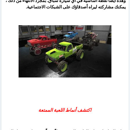
وهذه أيضًا نقطة أساسية في أي سيارة سباق. بمجرد الانتهاء من ذلك ،
يمكنك مشاركته ليراه أصدقاؤك على الشبكات الاجتماعية.
اكتشف أنماط اللعبة الممتعة