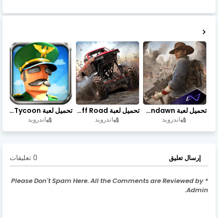
تحميل لعبة Undawn مهكرة للأندرويد أخر إصدار | تحميل مباشر + موارد غير محدودة
تحميل لعبة Trucks Off Road مهكرة اخر اصدار
تحميل لعبة Idle Military SCH Tycoon مهكرة آخر إصدار
اندرويد
اندرويد
اندرويد
0 تعليقات
إرسال تعليق
* Please Don't Spam Here. All the Comments are Reviewed by
Admin.