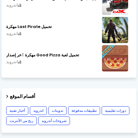
اندرويد
تحميل Last Pirate مهكرة
اندرويد
تحميل لعبة Good Pizza مهكرة ٱخر إصدار
اندرويد
أقسام الموقع
دورات تعليمية
تطبيقات مدفوعة
تدوينات
اندرويد
أخبار تقنية
شروحات أندرويد
ربح من الأنترنت