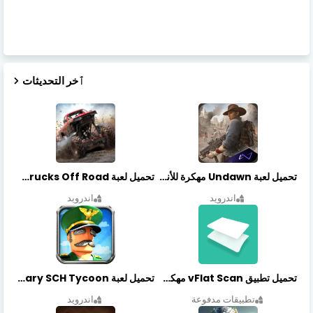
ٱخر التحديثات
تحميل لعبة Undawn مهكرة للأندرويد أخر إصدار | تحميل مباشر + موارد غير محدودة
تحميل لعبة Trucks Off Road مهكرة اخر اصدار
اندرويد
اندرويد
تحميل تطبيق vFlat Scan مهكر آخر إصدار
تحميل لعبة Idle Military SCH Tycoon مهكرة آخر إصدار
تطبيقات مدفوعة
اندرويد