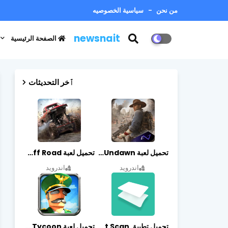
من نحن
سياسية الخصوصيه
newsnait
الصفحة الرئيسية
ٱخر التحديثات
تحميل لعبة Undawn مهكرة للأندرويد أخر إصدار | تحميل مباشر + موارد غير محدودة
تحميل لعبة Trucks Off Road مهكرة اخر اصدار
اندرويد
اندرويد
تحميل تطبيق vFlat Scan مهكر آخر إصدار
تحميل لعبة Idle Military SCH Tycoon مهكرة آخر إصدار