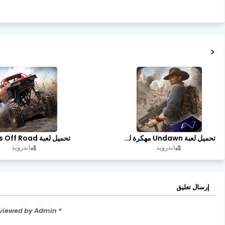
تحميل لعبة Undawn مهكرة للأندرويد أخر إصدار | تحميل مباشر + موارد غير محدودة
اندرويد
اندرويد
إرسال تعليق
* Please Don't Spam Here. All the Comments are Reviewed by Admin.