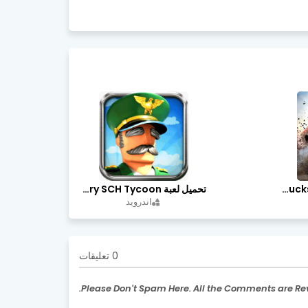
تحميل لعبة Trucks Off Road مهكرة اخر اصدار
تحميل لعبة Idle Military SCH Tycoon مهكرة آخر إصدار
اندرويد
0 تعليقات