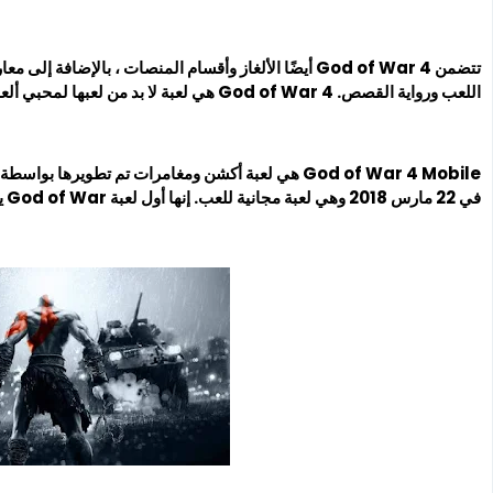
تتضمن God of War 4 أيضًا الألغاز وأقسام المنصات ، بالإض
اللعب ورواية القصص. God of War 4 هي لعبة لا بد من لعبها لمحبي ألعاب الحركة والمغامرة.
في 22 مارس 2018 وهي لعبة مجانية للعب. إنها أول لعبة God of War يتم إصدارها على الأجهزة المحمولة.