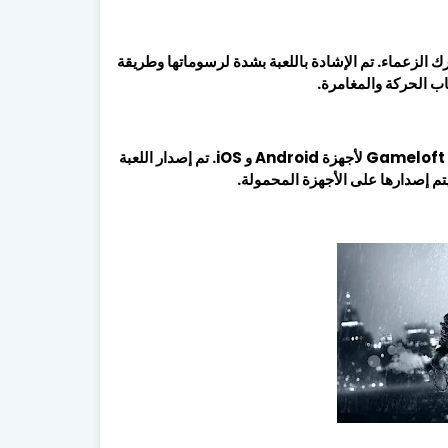
افة إلى معارك الزعماء. تم الإشادة باللعبة بشدة لرسوماتها وطريقة
God of War 4 Mobile هي لعبة أكشن ومغامرات تم تطويرها بواسطة Gameloft لأجهزة Android و iOS. تم إصدار اللعبة